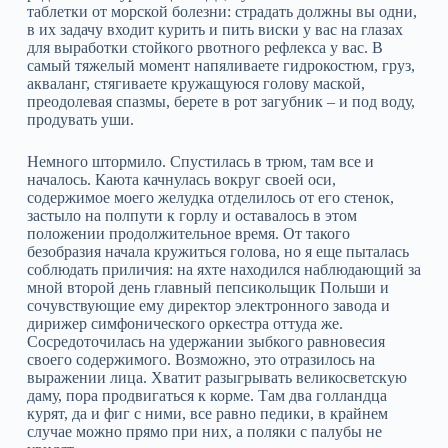
таблетки от морской болезни: страдать должны вы одни,
в их задачу входит курить и пить виски у вас на глазах
для выработки стойкого рвотного рефлекса у вас. В
самый тяжелый момент напяливаете гидрокостюм, груз,
акваланг, стягиваете кружащуюся голову маской,
преодолевая спазмы, берете в рот загубник – и под воду,
продувать уши.
Немного штормило. Спустилась в трюм, там все и
началось. Каюта качнулась вокруг своей оси,
содержимое моего желудка отделилось от его стенок,
застыло на полпути к горлу и оставалось в этом
положении продолжительное время. От такого
безобразия начала кружиться голова, но я еще пыталась
соблюдать приличия: на яхте находился наблюдающий за
мной второй день главный пепсикольщик Польши и
сочувствующие ему директор электронного завода и
дирижер симфонического оркестра оттуда же.
Сосредоточилась на удержании зыбкого равновесия
своего содержимого. Возможно, это отразилось на
выражении лица. Хватит разыгрывать великосветскую
даму, пора продвигаться к корме. Там два голландца
курят, да и фиг с ними, все равно педики, в крайнем
случае можно прямо при них, а поляки с палубы не