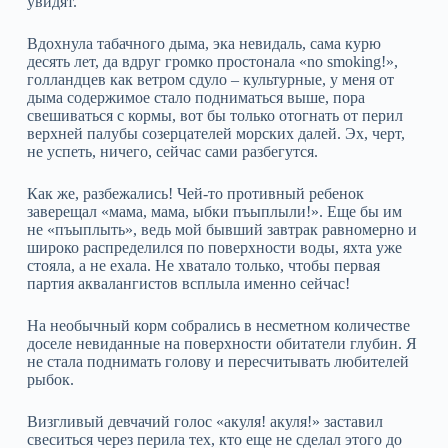
увидят.
Вдохнула табачного дыма, эка невидаль, сама курю
десять лет, да вдруг громко простонала «no smoking!»,
голландцев как ветром сдуло – культурные, у меня от
дыма содержимое стало подниматься выше, пора
свешиваться с кормы, вот бы только отогнать от перил
верхней палубы созерцателей морских далей. Эх, черт,
не успеть, ничего, сейчас сами разбегутся.
Как же, разбежались! Чей-то противный ребенок
заверещал «мама, мама, ыбки пъыплыли!». Еще бы им
не «пъыплыть», ведь мой бывший завтрак равномерно и
широко распределился по поверхности воды, яхта уже
стояла, а не ехала. Не хватало только, чтобы первая
партия аквалангистов всплыла именно сейчас!
На необычный корм собрались в несметном количестве
доселе невиданные на поверхности обитатели глубин. Я
не стала поднимать голову и пересчитывать любителей
рыбок.
Визгливый девчачий голос «акуля! акуля!» заставил
свеситься через перила тех, кто еще не сделал этого до