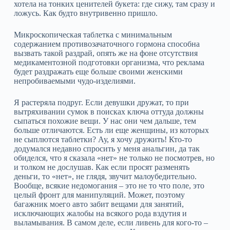
хотела на тонких ценителей букета: где сижу, там сразу и
ложусь. Как будто внутривенно пришло.
Микроскопическая таблетка с минимальным
содержанием противозачаточного гормона способна
вызвать такой раздрай, опять же на фоне отсутствия
медикаментозной подготовки организма, что реклама
будет раздражать еще больше своими женскими
непробиваемыми чудо-изделиями.
Я растеряла подруг. Если девушки дружат, то при
вытряхивании сумок в поисках ключа оттуда должны
сыпаться похожие вещи. У нас они чем дальше, тем
больше отличаются. Есть ли еще женщины, из которых
не сыплются таблетки? Ау, я хочу дружить! Кто-то
додумался недавно спросить у меня анальгин, да так
обиделся, что я сказала «нет» не только не посмотрев, но
и толком не дослушав. Как если просят разменять
деньги, то «нет», не глядя, звучит малоубедительно.
Вообще, всякие недомогания – это не то что поле, это
целый фронт для манипуляций. Может, поэтому
багажник моего авто забит вещами для занятий,
исключающих жалобы на всякого рода вздутия и
выламывания. В самом деле, если ливень для кого-то –