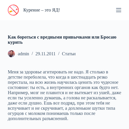
П
Курение – это ЯД!
е
р
е
й
т
и
Как бороться с вредными привычками или Бросаю
к
курить
с
у
admin
29.11.2011
Статьи
т
и
Меня за здоровье агитировать не надо. Я столько в
детстве переболела, что когда в шестнадцать резко
перестала, на всю жизнь научилась ценить это чудесное
состояние: ты есть, а внутренних органов как будто нет.
Например, мозг не плавится и не вытекает из ушей, даже
если ты усиленно думаешь, а голова не раскалывается,
даже если душно. Ешь все подряд, при этом тебя не
вспучивает и не скручивает, а дохленькие шутки типа
огурцов с молоком понимаешь только после
дополнительных разъяснений.