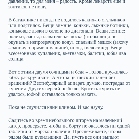
давление, то для меня – радость. Кроме лекарств еще и
зонтиков не ношу.
В багажнике никогда не водилось каких-то стульчиков
или подстилок. Вещи зимние: коньки, лыжные ботинки,
коньковые лыжи в салоне по диагонали. Вещи летние:
ролики, ласты, плавательная доска (чтобы лицо не
окунать в непрозрачную воду), спальный мешок (захочу
– заночую прямо в машине), иногда велосипед. Вещи
всесезонные: купальник, вьетнамки, балетки, юбка два
солнца.
Вот с этими двумя солнцами и беда – голова кружилась
юбку раскручивать. А что за цыганский танец без
вращений? Вестибулярный аппарат, думаю, пострадал от
курения. Других версий не было. Бросить курить не
удалось, юбкой оставалось только махать.
Пока не случился клин клином. И вас научу.
Садитесь во время небольшого шторма на маленький
катер, проверяете, чтобы на борту не оказалось ни одной
таблетки от морской болезни. Прослеживаете, чтобы
рядом были курильщики. Да, пусть все они выпьют