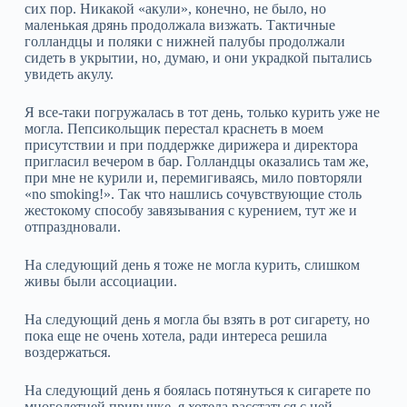
сих пор. Никакой «акули», конечно, не было, но
маленькая дрянь продолжала визжать. Тактичные
голландцы и поляки с нижней палубы продолжали
сидеть в укрытии, но, думаю, и они украдкой пытались
увидеть акулу.
Я все-таки погружалась в тот день, только курить уже не
могла. Пепсикольщик перестал краснеть в моем
присутствии и при поддержке дирижера и директора
пригласил вечером в бар. Голландцы оказались там же,
при мне не курили и, перемигиваясь, мило повторяли
«no smoking!». Так что нашлись сочувствующие столь
жестокому способу завязывания с курением, тут же и
отпраздновали.
На следующий день я тоже не могла курить, слишком
живы были ассоциации.
На следующий день я могла бы взять в рот сигарету, но
пока еще не очень хотела, ради интереса решила
воздержаться.
На следующий день я боялась потянуться к сигарете по
многолетней привычке, я хотела расстаться с ней.