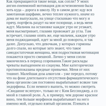
Как прекращаются такие вещи, как сопли? У моих
ангин-пневмоний мотивация для исчезновения была
хоть куда – дорога в школу. Ну в самом деле: иду вся
замотанная шарфами, вечно теплее нужного, иначе из
дома не выпускали, на улице стаскиваю что могу и
прячу, портфель раздут на мое позорище, а ведь меня
ждут. Мальчик на остановке каждое утро не уезжает,
меня высматривает, глазами провожает до угла. Там
встречает, глазами опять же, еще мальчик, каждое утро
меня поджидающий, идет за мной до поворота, и так
далее. Допускаю, что девочкам, у которых гормоны
долго спали, но которые зато знают, что такое
самодостаточная женщина, моя подростковая мотивация
покажется просто смешной. Лично у меня сопли
закончились в период созревания.Такие расклады
чреваты выпадением из социума. Мне категорически
противопоказаны вредные привычки. Меня от них
тошнит. Малейшая доза алкоголя – уже передоз, потому
что на фоне длительного отсутствия фармацевтического
фона организм сам постоянно вырабатывает всякие там
эндорфины. Если немного выпить, то можно смотреть
«Свидание вслепую», только не с Ким Бессинджер, а со
мной в главной роли. А, к примеру, чем дороже красное
вино, тем больше морфинов вырабатывает на него
именно мой, отдельно взятый организм. Плевать я