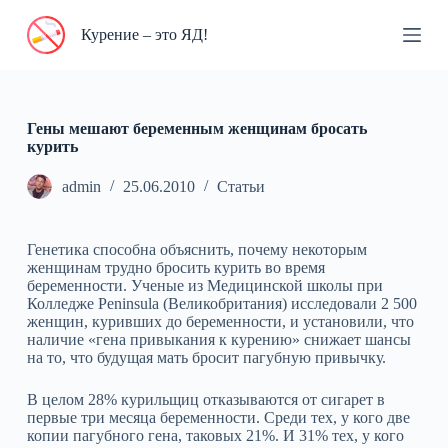
П
Курение – это ЯД!
е
р
е
й
т
и
Гены мешают беременным женщинам бросать
к
курить
с
у
admin
25.06.2010
Статьи
т
и
Генетика способна объяснить, почему некоторым
женщинам трудно бросить курить во время
беременности. Ученые из Медицинской школы при
Колледже Peninsula (Великобритания) исследовали 2 500
женщин, куривших до беременности, и установили, что
наличие «гена привыкания к курению» снижает шансы
на то, что будущая мать бросит пагубную привычку.
В целом 28% курильщиц отказываются от сигарет в
первые три месяца беременности. Среди тех, у кого две
копии пагубного гена, таковых 21%. И 31% тех, у кого