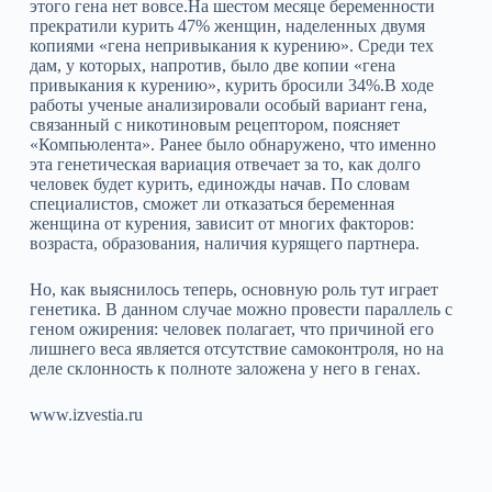
этого гена нет вовсе.На шестом месяце беременности
прекратили курить 47% женщин, наделенных двумя
копиями «гена непривыкания к курению». Среди тех
дам, у которых, напротив, было две копии «гена
привыкания к курению», курить бросили 34%.В ходе
работы ученые анализировали особый вариант гена,
связанный с никотиновым рецептором, поясняет
«Компьюлента». Ранее было обнаружено, что именно
эта генетическая вариация отвечает за то, как долго
человек будет курить, единожды начав. По словам
специалистов, сможет ли отказаться беременная
женщина от курения, зависит от многих факторов:
возраста, образования, наличия курящего партнера.
Но, как выяснилось теперь, основную роль тут играет
генетика. В данном случае можно провести параллель с
геном ожирения: человек полагает, что причиной его
лишнего веса является отсутствие самоконтроля, но на
деле склонность к полноте заложена у него в генах.
www.izvestia.ru