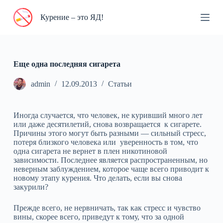
П
Курение – это ЯД!
е
р
е
й
т
и
Еще одна последняя сигарета
к
с
admin
12.09.2013
Статьи
у
т
и
Иногда случается, что человек, не куривший много лет
или даже десятилетий, снова возвращается к сигарете.
Причины этого могут быть разными — сильный стресс,
потеря близкого человека или уверенность в том, что
одна сигарета не вернет в плен никотиновой
зависимости. Последнее является распространенным, но
неверным заблуждением, которое чаще всего приводит к
новому этапу курения. Что делать, если вы снова
закурили?
Прежде всего, не нервничать, так как стресс и чувство
вины, скорее всего, приведут к тому, что за одной