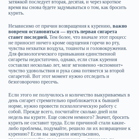
затяжкой последует вторая, десятая, и через короткое
время вы снова будете задумываться о том, как бросить
курить.
Независимо от причин возвращения к курению,
важно
вовремя остановиться — пусть первая сигарета
станет последней.
Тем более, что вначале этот процесс
не приносит ничего кроме ощущения горечи во рту,
чувства нехватки воздуха, тошноты и головокружения.
Для физиологического привыкания единственной
сигареты недостаточно, однако, если стаж курения
составлял несколько лет, мозг мгновенно «вспомнит»
чувство удовольствия и рука сама потянется за второй
сигаретой. Вот этот момент нужно отследить и
безоговорочно пресечь.
Если этого не получилось и количество выкуриваемых в
день сигарет стремительно приближается к бывшей
норме, нужно провести психологическую работу с
собой. Прежде всего, посчитайте сколько дней или
недель вы курите. Еще совсем немного? Значит, бросить
курить не составит труда. Если причиной стали какие-
либо проблемы, подумайте, решило ли их возвращение к
курению? Если вы закурили импульсивно,