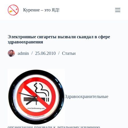
П
Курение – это ЯД!
е
р
е
й
т
и
Электронные сигареты вызвали скандал в сфере
к
здравоохранения
с
у
admin
25.06.2010
Статьи
т
и
Здравоохранительные
организации призвали к детальному изучению