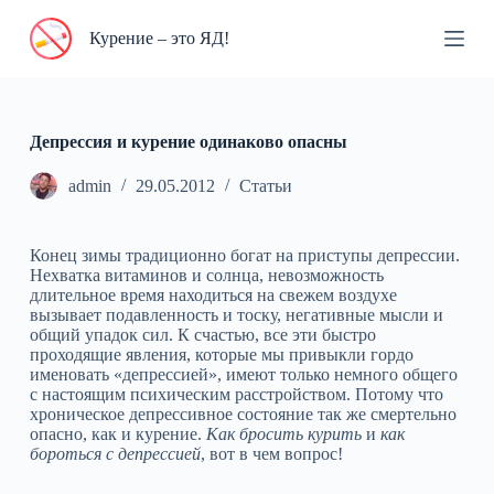
П
Курение – это ЯД!
е
р
е
й
т
и
Депрессия и курение одинаково опасны
к
с
admin
29.05.2012
Статьи
у
т
и
Конец зимы традиционно богат на приступы депрессии.
Нехватка витаминов и солнца, невозможность
длительное время находиться на свежем воздухе
вызывает подавленность и тоску, негативные мысли и
общий упадок сил. К счастью, все эти быстро
проходящие явления, которые мы привыкли гордо
именовать «депрессией», имеют только немного общего
с настоящим психическим расстройством. Потому что
хроническое депрессивное состояние так же смертельно
опасно, как и курение.
Как бросить курить
и
как
бороться с депрессией
, вот в чем вопрос!