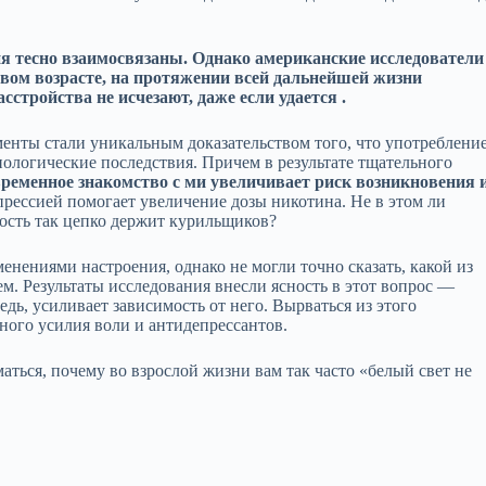
ия тесно взаимосвязаны. Однако американские исследователи
овом возрасте, на протяжении всей дальнейшей жизни
стройства не исчезают, даже если удается .
нты стали уникальным доказательством того, что употреблени
ологические последствия. Причем в результате тщательного
ременное знакомство с ми увеличивает риск возникновения 
епрессией помогает увеличение дозы никотина. Не в этом ли
мость так цепко держит курильщиков?
нениями настроения, однако не могли точно сказать, какой из
ем. Результаты исследования внесли ясность в этот вопрос —
едь, усиливает зависимость от него. Вырваться из этого
ного усилия воли и антидепрессантов.
маться, почему во взрослой жизни вам так часто «белый свет не