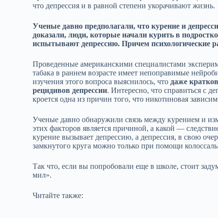
что депрессия и в равной степени укорачивают жизнь.
Ученые давно предполагали, что курение и депресс
доказали, люди, которые начали курить в подростк
испытывают депрессию. Причем психологические рас
Проведенные американскими специалистами экспериме
табака в раннем возрасте имеет непоправимые нейроби
изучения этого вопроса выяснилось, что
даже кратков
рецидивов депрессии
. Интересно, что справиться с д
кроется одна из причин того, что никотиновая зависи
Ученые давно обнаружили связь между курением и изме
этих факторов является причиной, а какой — следстви
курение вызывает депрессию, а депрессия, в свою очер
замкнутого круга можно только при помощи колоссаль
Так что, если вы попробовали еще в школе, стоит заду
мил».
Читайте также: