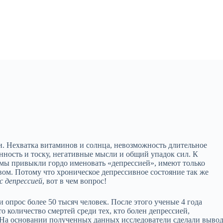
. Нехватка витаминов и солнца, невозможность длительное
нность и тоску, негативные мысли и общий упадок сил. К
е мы привыкли гордо именовать «депрессией», имеют только
ом. Потому что хроническое депрессивное состояние так же
с депрессией
, вот в чем вопрос!
опрос более 50 тысяч человек. После этого ученые 4 года
то количество смертей среди тех, кто болен депрессией,
 На основании полученных данных исследователи сделали вывод