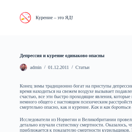
П
е
р
Курение – это ЯД!
е
й
т
и
к
с
у
Депрессия и курение одинаково опасны
т
и
admin
01.12.2011
Статьи
Конец зимы традиционно богат на приступы депрессии
время находиться на свежем воздухе вызывает подавле
счастью, все эти быстро проходящие явления, которы
немного общего с настоящим психическим расстройств
смертельно опасно, как и курение.
Как
и
как бороться 
Исследователи из Норвегии и Великобритании провели 
детально изучали статистику смертности. Оказалось, ч
приближается к показателю смертности курильщиков.