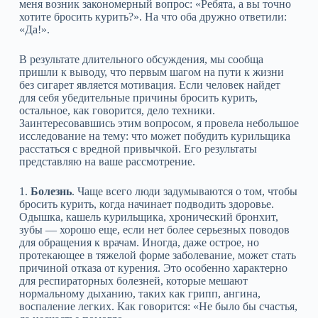
меня возник закономерный вопрос: «Ребята, а вы точно
хотите бросить курить?». На что оба дружно ответили:
«Да!».
В результате длительного обсуждения, мы сообща
пришли к выводу, что первым шагом на пути к жизни
без сигарет является мотивация. Если человек найдет
для себя убедительные причины бросить курить,
остальное, как говорится, дело техники.
Заинтересовавшись этим вопросом, я провела небольшое
исследование на тему: что может побудить курильщика
расстаться с вредной привычкой. Его результаты
представляю на ваше рассмотрение.
1.
Болезнь
. Чаще всего люди задумываются о том, чтобы
бросить курить, когда начинает подводить здоровье.
Одышка, кашель курильщика, хронический бронхит,
зубы — хорошо еще, если нет более серьезных поводов
для обращения к врачам. Иногда, даже острое, но
протекающее в тяжелой форме заболевание, может стать
причиной отказа от курения. Это особенно характерно
для респираторных болезней, которые мешают
нормальному дыханию, таких как грипп, ангина,
воспаление легких. Как говорится: «Не было бы счастья,