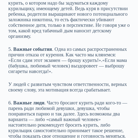
курить, о котором надо бы задуматься каждому
курильщику, имеющему детей. Ведь куря в присутствии
ребенка, родители выращивают нового потенциального
заложника никотина, то есть фактически убивают
собственное дитя, только в перспективе. Не говоря уже о
том, какой вред табачный дым наносит детскому
организму.
5.
Важные события
. Одна из самых распространенных
причин отказа от курения. Как часто мы клянемся:
«Если сдам этот экзамен — брошу курить!».«Если мама
(бабушка, любимый человек) выздоровеет — выброшу
сигареты навсегда!».
У людей с развитым чувством ответственности, верных
своему слову, эта мотивация всегда срабатывает.
6.
Важные люди
. Часто бросают курить ради кого-то —
парень ради любимой девушки, девушка, чтобы
понравиться парню и так далее. Здесь возможны два
варианта — либо «самый важный человек»
настоятельно рекомендует бросить курить, либо
курильщик самостоятельно принимает такое решение,
чтобы показать свое отношение и готовность меняться.