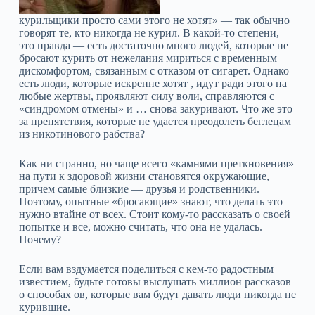
курильщики просто сами этого не хотят» — так обычно
говорят те, кто никогда не курил. В какой-то степени,
это правда — есть достаточно много людей, которые не
бросают курить от нежелания мириться с временным
дискомфортом, связанным с отказом от сигарет. Однако
есть люди, которые искренне хотят , идут ради этого на
любые жертвы, проявляют силу воли, справляются с
«синдромом отмены» и … снова закуривают. Что же это
за препятствия, которые не удается преодолеть беглецам
из никотинового рабства?
Как ни странно, но чаще всего «камнями преткновения»
на пути к здоровой жизни становятся окружающие,
причем самые близкие — друзья и родственники.
Поэтому, опытные «бросающие» знают, что делать это
нужно втайне от всех. Стоит кому-то рассказать о своей
попытке и все, можно считать, что она не удалась.
Почему?
Если вам вздумается поделиться с кем-то радостным
известием, будьте готовы выслушать миллион рассказов
о способах ов, которые вам будут давать люди никогда не
курившие.