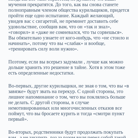
мучения прекратятся. До того, как вы снова станете
полноправным членом общества курильщиков, придется
пройти еще одно испытание. Каждый желающий,
увидев вас с сигаретой, не преминет доставить себе
удовольствие, сообщив вам, что он «так и знал»,
«говорил» и «даже не сомневался, что ты сорвешься».
Вы обязательно узнаете от кого-нибудь, что «не стоило и
начинать», потому что вы «слабак» и вообще,
«тренировать силу воли нужно».
Поэтому, если вы всерьез задумали , лучше как можно
дольше хранить это решение в тайне. Хотя в этом тоже
есть определенные недостатки.
Во-первых, другие курильщики, не зная о том, что вы «в
завязке» будут звать на перекур. С одной стороны, это
лишнее напоминание о том, чего вы поклялись больше
не делать. С другой стороны, в случае
немотивированных или многочисленных отказов все
поймут, что вы бросаете курить и тогда «смотри пункт
первый».
Во-вторых, родственники будут продолжать покупать
вам , а не закурить, раз за разом видя перед собой такой