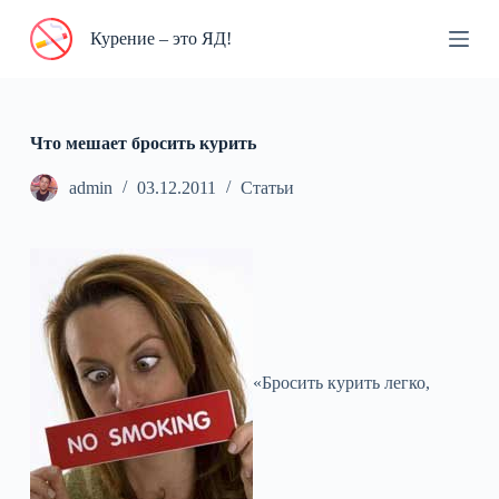
П
Курение – это ЯД!
е
р
е
й
т
и
Что мешает бросить курить
к
с
admin
03.12.2011
Статьи
у
т
и
«Бросить курить легко,