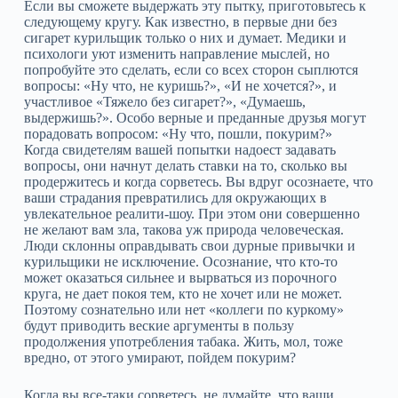
Если вы сможете выдержать эту пытку, приготовьтесь к
следующему кругу. Как известно, в первые дни без
сигарет курильщик только о них и думает. Медики и
психологи уют изменить направление мыслей, но
попробуйте это сделать, если со всех сторон сыплются
вопросы: «Ну что, не куришь?», «И не хочется?», и
участливое «Тяжело без сигарет?», «Думаешь,
выдержишь?». Особо верные и преданные друзья могут
порадовать вопросом: «Ну что, пошли, покурим?»
Когда свидетелям вашей попытки надоест задавать
вопросы, они начнут делать ставки на то, сколько вы
продержитесь и когда сорветесь. Вы вдруг осознаете, что
ваши страдания превратились для окружающих в
увлекательное реалити-шоу. При этом они совершенно
не желают вам зла, такова уж природа человеческая.
Люди склонны оправдывать свои дурные привычки и
курильщики не исключение. Осознание, что кто-то
может оказаться сильнее и вырваться из порочного
круга, не дает покоя тем, кто не хочет или не может.
Поэтому сознательно или нет «коллеги по куркому»
будут приводить веские аргументы в пользу
продолжения употребления табака. Жить, мол, тоже
вредно, от этого умирают, пойдем покурим?
Когда вы все-таки сорветесь, не думайте, что ваши