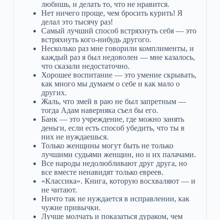
любишь, и делать то, что не нравится.
Нет ничего проще, чем бросить курить! Я
делал это тысячу раз!
Самый лучший способ встряхнуть себя — это
встряхнуть кого-нибудь другого.
Несколько раз мне говорили комплименты, и
каждый раз я был недоволен — мне казалось,
что сказали недостаточно.
Хорошее воспитание — это умение скрывать,
как много мы думаем о себе и как мало о
других.
Жаль, что змей в раю не был запретным —
тогда Адам наверняка съел бы его.
Банк — это учреждение, где можно занять
деньги, если есть способ убедить, что ты в
них не нуждаешься.
Только женщины могут быть не только
лучшими судьями женщин, но и их палачами.
Все народы недолюбливают друг друга, но
все вместе ненавидят только евреев.
«Классика». Книга, которую восхваляют — и
не читают.
Ничто так не нуждается в исправлении, как
чужие привычки.
Лучше молчать и показаться дураком, чем