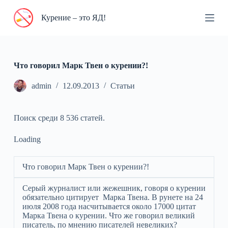
П
Курение – это ЯД!
е
р
е
й
т
и
Что говорил Марк Твен о курении?!
к
с
admin
12.09.2013
Статьи
у
т
и
Поиск среди 8 536 статей.
Loading
Что говорил Марк Твен о курении?!
Серый журналист или жежешник, говоря о курении
обязательно цитирует Марка Твена. В рунете на 24
июля 2008 года насчитывается около 17000 цитат
Марка Твена о курении. Что же говорил великий
писатель, по мнению писателей невеликих?