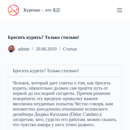
П
Курение – это ЯД!
е
р
е
й
т
и
Бросить курить? Только стильно!
к
с
admin
20.06.2010
Статьи
у
т
и
Бросить курить? Только стильно!
Человек, который дает советы о том, как бросить
курить, обязательно должен сам пройти путь от
первой до последней сигареты. Причем решение
искоренить эту вредную привычку важнее
миллиона неудачных попыток.Честно говоря, нам
неизвестно доподлинно отношение испанского
дизайнера Дидака Каталана (Didac Catalan) к
сигаретам, зато, судя по его работам, можно сказать,
что чувство юмора у него точно развито.