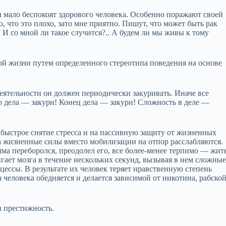
ы мало беспокоят здорового человека. Особенно поражают своей
, что это плохо, зато мне приятно. Пишут, что может быть рак
 И со мной ли такое случится?.. А будем ли мы живы к тому
ой жизни путем определенного стереотипа поведения на основе
еятельности он должен периодически закуривать. Иначе все
ало дела — закури! Конец дела — закури! Сложность в деле —
 быстрое снятие стресса и на пассивную защиту от жизненных
 а жизненные силы вместо мобилизации на отпор расслабляются.
ма переборолся, преодолел его, все более-менее терпимо — жит
ает мозга в течение нескольких секунд, вызывая в нем сложны
ессы. В результате их человек теряет нравственную степень
человека обедняется и делается зависимой от никотина, рабской
и престижность.