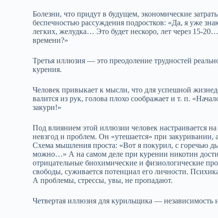
Болезни, что придут в будущем, экономические затрат
беспечностью рассуждения подростков: «Да, я уже знаю
легких, желудка… Это будет нескоро, лет через 15-20…
времени?»
Третья иллюзия — это преодоление трудностей реальн
курения.
Человек привыкает к мысли, что для успешной жизнед
валится из рук, голова плохо соображает и т. п. «Нач
закури!»
Под влиянием этой иллюзии человек настраивается на
невзгод и проблем. Он «утешается» при закуривании,
Схема мышления проста: «Вот я покурил, с горечью ды
можно…» А на самом деле при курении никотин достиг
отрицательные биохимические и физиологические проц
свободы, суживается потенциал его личности. Психика 
А проблемы, стрессы, увы, не пропадают.
Четвертая иллюзия для курильщика — независимость 