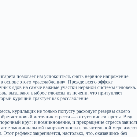
гарета помогает им успокоиться, снять нервное напряжение.
в основе этого «расслабления». Прежде всего эффект
бачных ядов на самые важные участки нервной системы человека.
овь, вызывают выброс глюкозы из печени, что притупляет
оторый курящий трактует как расслабление.
ресса, курильщик не только попусту расходует резервы своего
обретает новый источник стресса — отсутствие сигареты. Ведь
 порочный круг: и возникновение, и прекращение стресса завися
 снятие эмоциональной напряженности в значительной мере имею
. Этот рефлекс закрепляется, настолько, что, оказавшись без