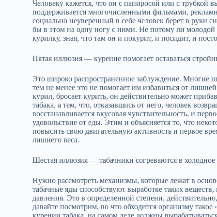
Человеку кажется, что он с папиросой или с трубкой 
поддерживается многочисленными фильмами, рекламн
социально неуверенный в себе человек берет в руки си
бы в этом на одну ногу с ними. Не потому ли молодо
курилку, зная, что там он и покурит, и посидит, и по
Пятая иллюзия — курение помогает оставаться стройн
Это широко распространенное заблуждение. Многие ш
тем не менее это не помогает им избавиться от лишней
курил, бросает курить, он действительно может приба
табака, а тем, что, отказавшись от него, человек возвр
восстанавливается вкусовая чувствительность, и пер
удовольствие от еды. Этим и объясняется то, что неко
повысить свою двигательную активность и первое вре
лишнего веса.
Шестая иллюзия — табачники согреваются в холодное 
Нужно рассмотреть механизмы, которые лежат в основ
табачные яды способствуют выработке таких веществ, 
давления. Это в определенной степени, действительн
давайте посмотрим, во что обходится организму такое
курении табака, на самом деле должны вырабатываться