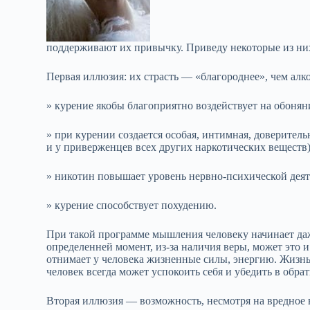
поддерживают их привычку. Приведу некоторые из них
Первая иллюзия: их страсть — «благороднее», чем алк
» курение якобы благоприятно воздействует на обоняние
» при курении создается особая, интимная, доверитель
и у приверженцев всех других наркотических веществ)
» никотин повышает уровень нервно-психической деят
» курение способствует похудению.
При такой программе мышления человеку начинает даж
определенней момент, из-за наличия веры, может это 
отнимает у человека жизненные силы, энергию. Жизнь 
человек всегда может успокоить себя и убедить в обра
Вторая иллюзия — возможность, несмотря на вредное в