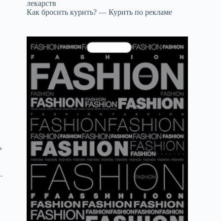
лекарств
Как бросить курить? — Курить по рекламе
ь
е
.