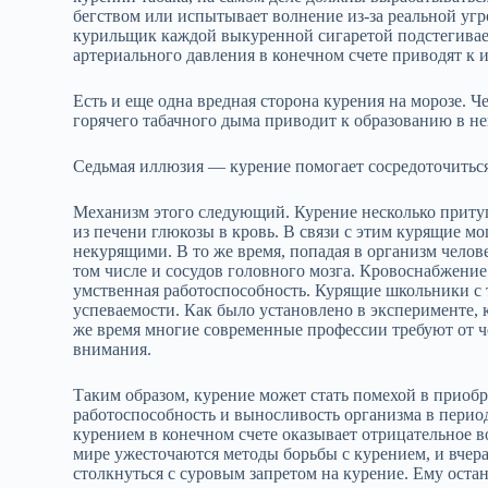
бегством или испытывает волнение из-за реальной угр
курильщик каждой выкуренной сигаретой подстегивае
артериального давления в конечном счете приводят к
Есть и еще одна вредная сторона курения на морозе. Ч
горячего табачного дыма приводит к образованию в не
Седьмая иллюзия — курение помогает сосредоточиться
Механизм этого следующий. Курение несколько притуп
из печени глюкозы в кровь. В связи с этим курящие м
некурящими. В то же время, попадая в организм челов
том числе и сосудов головного мозга. Кровоснабжение
умственная работоспособность. Курящие школьники с 
успеваемости. Как было установлено в эксперименте, 
же время многие современные профессии требуют от 
внимания.
Таким образом, курение может стать помехой в приоб
работоспособность и выносливость организма в период
курением в конечном счете оказывает отрицательное во
мире ужесточаются методы борьбы с курением, и вчер
столкнуться с суровым запретом на курение. Ему оста