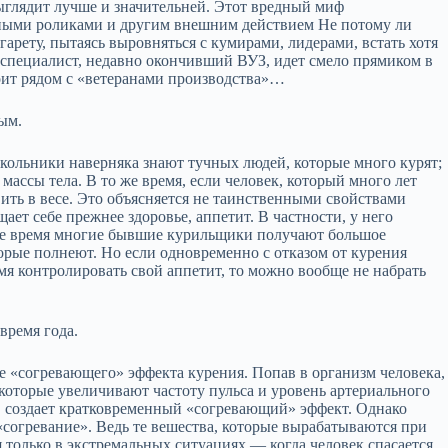
выглядит лучше и значительней. Этот вредный миф
ыми роликами и другим внешним действием Не потому ли
гарету, пытаясь выровняться с кумирами, лидерами, встать хотя
й специалист, недавно окончивший ВУЗ, идет смело прямиком в
стоит рядом с «ветеранами производства»…
ым.
кольники наверняка знают тучных людей, которые много курят;
 массы тела. В то же время, если человек, который много лет
вить в весе. Это объясняется не таинственными свойствами
ащает себе прежнее здоровье, аппетит. В частности, у него
вое время многие бывшие курильщики получают большое
торые полнеют. Но если одновременно с отказом от курения
мя контролировать свой аппетит, то можно вообще не набрать
время года.
е «согревающего» эффекта курения. Попав в организм человека,
которые увеличивают частоту пульса и уровень артериального
о, создает кратковременный «согревающий» эффект. Однако
 «согревание». Ведь те вешества, которые вырабатываются при
 только в экстремальных ситуациях — когда человек спасается