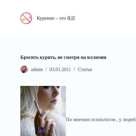
П
е
р
Курение – это ЯД!
е
й
т
и
к
с
у
Бросить курить, не смотря на иллюзии
т
и
admin
03.01.2011
Статьи
По мнению психологов , у людей,