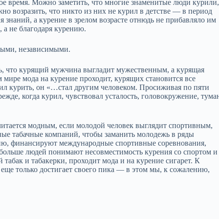
ое время. Можно заметить, что многие знаменитые люди курили
жно возразить, что никто из них не курил в детстве — в период
 знаний, а курение в зрелом возрасте отнюдь не прибавляло им
 а не благодаря курению.
ными, независимыми.
сь, что курящий мужчина выгладит мужественным, а курящая
 мире мода на курение проходит, курящих становится все
осил курить, он «…стал другим человеком. Просиживая по пяти
режде, когда курил, чувствовал усталость, головокружение, тума
читается модным, если молодой человек выглядит спортивным,
нные табачные компаний, чтобы заманить молодежь в ряды
ию, финансируют международные спортивные соревнования,
 больше людей понимают несовместимость курения со спортом и
табак и табакерки, проходит мода и на курение сигарет. К
еще только достигает своего пика — в этом мы, к сожалению,