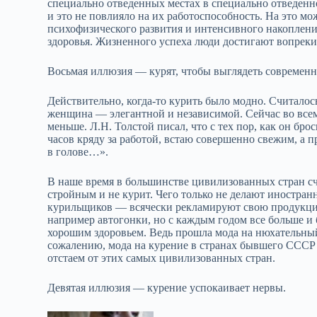
специально отведенных местах в специально отведенн
и это не повлияло на их работоспособность. На это мо
психофизического развития и интенсивного накопления
здоровья. Жизненного успеха люди достигают вопреки,
Восьмая иллюзия — курят, чтобы выглядеть современ
Действительно, когда-то курить было модно. Считало
женщина — элегантной и независимой. Сейчас во всем
меньше. Л.Н. Толстой писал, что с тех пор, как он бр
часов кряду за работой, встаю совершенно свежим, а п
в голове…».
В наше время в большинстве цивилизованных стран с
стройным и не курит. Чего только не делают иностра
курильщиков — всячески рекламируют свою продукц
например автогонки, но с каждым годом все больше и
хорошим здоровьем. Ведь прошла мода на нюхательный 
сожалению, мода на курение в странах бывшего СССР 
отстаем от этих самых цивилизованных стран.
Девятая иллюзия — курение успокаивает нервы.