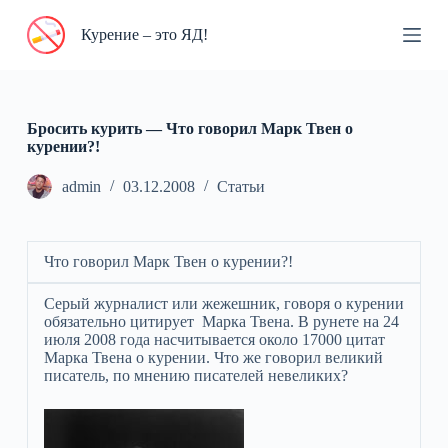
П
Курение – это ЯД!
е
р
е
й
т
и
Бросить курить — Что говорил Марк Твен о
к
курении?!
с
у
admin
03.12.2008
Статьи
т
и
Что говорил Марк Твен о курении?!
Серый журналист или жежешник, говоря о курении
обязательно цитирует Марка Твена. В рунете на 24
июля 2008 года насчитывается около 17000 цитат
Марка Твена о курении. Что же говорил великий
писатель, по мнению писателей невеликих?