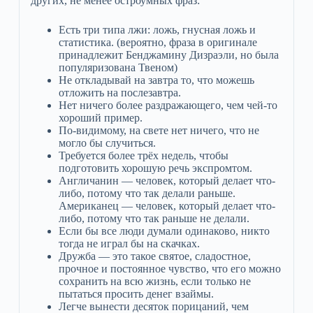
других, не менее остроумных фраз:
Есть три типа лжи: ложь, гнусная ложь и
статистика. (вероятно, фраза в оригинале
принадлежит Бенджамину Дизраэли, но была
популяризована Твеном)
Не откладывай на завтра то, что можешь
отложить на послезавтра.
Нет ничего более раздражающего, чем чей-то
хороший пример.
По-видимому, на свете нет ничего, что не
могло бы случиться.
Требуется более трёх недель, чтобы
подготовить хорошую речь экспромтом.
Англичанин — человек, который делает что-
либо, потому что так делали раньше.
Американец — человек, который делает что-
либо, потому что так раньше не делали.
Если бы все люди думали одинаково, никто
тогда не играл бы на скачках.
Дружба — это такое святое, сладостное,
прочное и постоянное чувство, что его можно
сохранить на всю жизнь, если только не
пытаться просить денег взаймы.
Легче вынести десяток порицаний, чем