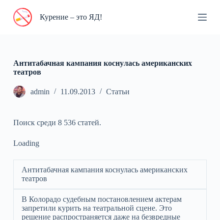
П
Курение – это ЯД!
е
р
е
й
т
и
Антитабачная кампания коснулась американских
к
театров
с
у
admin
11.09.2013
Статьи
т
и
Поиск среди 8 536 статей.
Loading
Антитабачная кампания коснулась американских
театров
В Колорадо судебным постановлением актерам
запретили курить на театральной сцене. Это
решение распространяется даже на безвредные