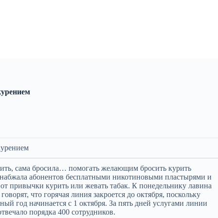
курением
курением
ть, сама бросила… помогать желающим бросить курить
 снабжала абонентов бесплатными никотиновыми пластырями и
 от привычки курить или жевать табак. К понедельнику лавина
оворят, что горячая линия закроется до октября, поскольку
ый год начинается с 1 октября. За пять дней услугами линии
отвечало порядка 400 сотрудников.