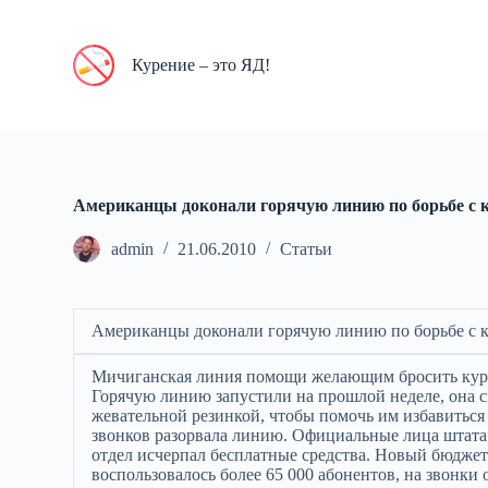
П
е
р
Курение – это ЯД!
е
й
т
и
к
с
у
Американцы доконали горячую линию по борьбе с 
т
и
admin
21.06.2010
Статьи
Американцы доконали горячую линию по борьбе с 
Мичиганская линия помощи желающим бросить кури
Горячую линию запустили на прошлой неделе, она
жевательной резинкой, чтобы помочь им избавиться
звонков разорвала линию. Официальные лица штата г
отдел исчерпал бесплатные средства. Новый бюджетн
воспользовалось более 65 000 абонентов, на звонки 