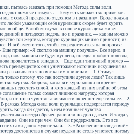
е же своего врага. Поймите его стратегию, и легко его победите. Я провел большую часть жизни, пытаясь перестать курить, и пережил недели черной депрессии. Но когда я в итоге завязал, то переключился с пяти пачек в день на ноль, и ни разу не страдал. Даже в ломку мне было хорошо, и с тех пор меня не тянуло ни разу. Напротив — это было самое лучшее, что со мной случалось. Я не мог понять, почему все вышло так просто, и на поиски причин у меня ушло много времени. А дело было вот в чем. Я точно знал, что больше курить не стану. Во время предыдущих попыток, как бы я ни настроился, я изначально старался перестать курить, в надежде, что если вытерпеть без сигарет как следует долго, то, в конце концов желание пройдет. И, конечно же, оно не проходило, потому что я ждал, когда что-то случится, и чем больше унывал по этому поводу, тем больше жаждал сигарету, — вот почему жажда длилась и не уходила. В последней попытке все было не так. Подобно всем современным курильщикам, я очень серьезно думал над этой проблемой. До того момента после очередной неудачи я утешал себя мыслью, что в следующий раз будет проще. Мне никогда не приходило в голову, что может приходиться продолжать курить всю оставшуюся жизнь. Эта новая мысль повергла меня в ужас и заставила очень серьезно переосмыслить данную тему. Вместо того чтобы закуривать сигареты подсознательно, я начал анализировать свои чувства в процессе курения. Так я убедился в том, что знал и раньше. Я не получал от сигарет удовольствия, они были грязны и противны. Я начал наблюдать за некурящими. Раньше они казались мне хилыми некомпанейскими чистоплюями. Но теперь, когда я изучил их, они оказались по крайней мере куда сильнее и спокойнее. Оказалось, что они способны легко одолевать жизненные волнения и тревоги, и получают от общественных мероприятий больше удовольствия, чем курильщики. Они уж точно были живее и активнее курящих. Я начал говорить с теми, кто завязал. До того момента мне казалось, что этих людей вынудила бросить курить нехватка денег и здоровья, и что они всегда втайне тянутся к сигарете. Некоторые сказали: «Иногда немного тянет, но так слабо и редко, что волноваться не о чем». Но большинство их ответило: «Тянет? Да вы шутите. Мне никогда раньше не было так хорошо». Общение с завязавшими разнесло вдребезги еще один миф, постоянно сидевший у меня в голове. Я считал, будто мне присуща некая слабость — а тут на меня вдруг снизошло, что через такой же личный кошмар проходят все курящие. В целом я сказал себе вот что: «Сейчас миллионы людей завязывают и живут отменно и счастливо. Пока я не начал, мне не было нужно курить, да и, помню, пришлось потрудиться, чтобы привыкнуть к этой дряни. Так зачем она мне сейчас?» Я в любом случае не получал от сигарет удовольствия. Я терпеть не мог весь этот грязный ритуал, и не хотел провести остаток жизни в рабстве у этого мерзкого зелья. Потом я сказал себе: «Аллен, НРАВИТСЯ ЭТО ТЕБЕ ИЛИ НЕТ, НО ТЫ ТОЛЬКО ЧТО ВЫКУРИЛ СВОЮ ПОСЛЕДНЮЮ СИГАРЕТУ». Прямо с того момента я знал наверняка, что никогда больше не стану курить. Я не ждал, что завязать будет легко: вообще-то, все было наоборот. Я был глубоко убежден, что меня ждут месяцы черной депрессии и что всю оставшуюся жизнь меня изредка будет тянуть назад. Вместо этого с самого начала на меня свалилось полнейшее блаженство. Мне понадобилось много времени, чтобы выяснить, почему все было так просто, и почему в этот раз я не страдал от пресловутой жуткой ломки. А дело в том, что ее не существует. Ломку вызывают сомнения и неопределенность. Вот прекрасная истина: ПЕРЕСТАТЬ ЛЕГКО. Только нерешительность и уныние усложняют ситуацию. Оставаясь в никотиновой зависимости, курильщики способны часто обойтись без сигарет сравнительно долгий промежуток времени, совершенно о них не волнуясь. Страдает человек лишь тогда, когда хочет курить, но не может. Следовательно, ключевой момент простого успеха — прекратить уверенно и окончательно. Не надеяться, но знать, что вы завязываете, приняв решение. Никогда не сомневаться в нем и не ставить его под вопрос. А наоборот — всегда радоваться ему. Если сможете начать с твердой убежденности, все окажется просто. Но как можно начать с убежденности, не зная, в чем простота? Вот зачем нужна остальная книга. Есть некоторые основные факты, и перед началом следует хорошо их уяснить: 1. Чувствуйте, что вы способны достигнуть цели. Вы ничем не хуже других, и заставляет вас закурить каждую следующую сигарету лишь один человек — вы сами. 2. Бросать абсолютно нечего. Наоборот, впереди вас ждут огромные выгоды. Я говорю не только о том, что вы станете здоровей и богаче. Я говорю о том, что вы сможете лучше насладиться счастливыми моментами вашей жизни и будете меньше страдать от трудностей. 3. Четко отметьте у себя в голове, что не бывает единственной сигареты. Курение есть наркозависимость и цепная реакция. Нытьем по одной случайной сигаретке вы лишь измучите себя без нужды. 4. Смотрите на институт курения в целом не как на принятую в обществе традицию, которая изредка вредит здоровью, а как на наркоз