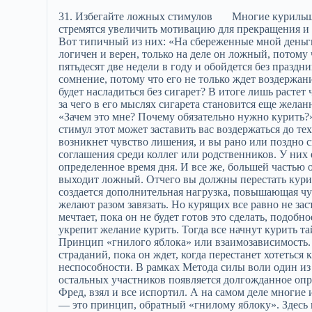
31. Избегайте ложных стимулов Многие курильщики, пытаясь завязать при помощи Метода силы воли, стремятся увеличить мотивацию для прекращения и создают ложные стимулы. Тому есть множество примеров. Вот типичный из них: «На сбереженные мной деньги мы с семьей прекрасно отдохнем в праздник». Вроде подход логичен и верен, только на деле он ложный, потому что любой уважающий себя курильщик скорее будет курить пятьдесят две недели в году и обойдется без праздников вообще. В любом случае в голове курильщика живет сомнение, потому что его не только ждет воздержание длиной в пятьдесят недель, но и праздник, — как им можно будет насладиться без сигарет? В итоге лишь растет чувство той жертвы, которую курильщик мнимо приносит, из-за чего в его мыслях сигарета становится еще желаннее. И всё вместо того, чтобы сосредоточиться на вопросах: «Зачем это мне? Почему обязательно нужно курить?» Еще пример: «Я скоплю на машину получше». Все верно, и стимул этот может заставить вас воздержаться до тех пор, пока машина не будет куплена, но едва пройдет новизна, возникнет чувство лишения, и вы рано или поздно снова провалитесь в западню. Еще один типичный пример — соглашения среди коллег или родственников. У них есть преимущество: они уничтожают источник искушения на определенное время дня. И все же, большей частью они разваливаются по вот каким причинам: 1. Стимул выходит ложный. Отчего вы должны перестать курить только потому, что так поступили другие люди? Так лишь создается дополнительная нагрузка, повышающая чувство жертвы. Здорово, когда все курильщики искренне желают разом завязать. Но курящих все равно не заставишь перестать силой, и хотя каждый из них втайне об этом мечтает, пока он не будет готов это сделать, подобное соглашение только создаст лишнюю нагрузку, которая укрепит желание курить. Тогда все начнут курить тайно, и от этого чувство зависимости окрепнет еще сильнее. 2. Принцип «гнилого яблока» или взаимозависимость. В рамках Метода силы воли курильщик подвергается периоду страданий, пока он ждет, когда перестанет хотеться курить. Когда он сдается, в нем возникает чувство неспособности. В рамках Метода силы воли один из участников всегда обречен рано или поздно сдаться. И тогда у остальных участников появляется долгожданное оправдание. Они не при чем. Они бы продержались. Это все Фред, взял и все испортил. А на самом деле многие из них сами давно жульничали. 3. «Разделение последствий» — это принцип, обратный «гнилому яблоку». Здесь потеря достоинства в случае неудачи не столь угнетает, потому что ее можно разделить с другими. В прекращении курить кроется потрясающее чувство достигнутой цели. Когда вы делаете это в одиночестве, восторг и похвалы ваших друзей, коллег и родственников могут очень сильно поддерживать вас первые несколько дней. Но когда все заняты тем же, успех приходится делить, вследствие чего поддержка сильно сокращается. Еще один пример ложного стимула — взятка (напр. отец предлагает сыну сумму денег за воздержание), или, к примеру, ставка: «Дам тебе 100 фунтов, если ничего не выйдет». Однажды по телевизору был хороший пример. Там полицейский пытался бросить курить, и затолкал в пачку сигарет банкноту в 20 фунтов. Он заключил сам с собой сделку. Он разрешил себе курить и дальше, но с обязательством: первым делом сжечь двадцатифунтовую банкноту. Несколько дней он вытерпел, но в итоге банкноту сжег. Хватит играть с собой в игры. Если уж курильщика не останавливает ни средняя сумма в 50 тысяч фунтов, которую ему предстоит потратить за свою жизнь, ни вероятность в 50% подхватить какую-нибудь ужасную болезнь, ни постоянная вонь изо рта, ни умственная и физическая пытка, ни рабство в презрении со стороны себя и большей части человечества, — то пара дутых поводов не принесет ни малейшей разницы. Они лишь усилят чувство жертвы. Смотрите лишь в одну сторону вашей игры в перетягивание каната. Что мне дает курение? АБСОЛЮТНО НИЧЕГО. Зачем оно мне? НЕЗАЧЕМ! ТОЛЬКО ЗРЯ СЕБЯ МУЧИТЕ. 32. Простой способ перестать В этой главе объясняется простой способ перестать курить. Если вы последуете указаниям, то обнаружите, что процесс прекращения варьируется от относительно простого до приятного! Но не забывайте, что брюнетка — это «девушка, не прочитавшая инструкции на пузырьке». Перестать курить легко до смешного. Нужно лишь выполнить две эти вещи: 1. Примите решение, что больше не будете курить. 2. Не унывайте по этому поводу. А радуйтесь. Вы наверняка спросите: «Так зачем нужна остальная книга? Разве нельзя было сказать это сразу?» Ответ вот каков: рано или поздно вы бы начали унывать, и, следовательно, рано или поздно изменили бы свое решение. Вы уже наверняка много раз так поступали. Как я уже говорил, весь институт курения — тонкая и коварная западня. Главная беда — не химическая зависимость, а промывка мозгов, так что первым делом необходимо взорвать все мифы и заблуждения. Знайт