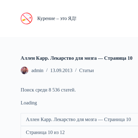
П
е
р
Курение – это ЯД!
е
й
т
и
к
с
у
Аллен Карр. Лекарство для мозга — Cтраница 10
т
и
admin
13.09.2013
Статьи
Поиск среди 8 536 статей.
Loading
Аллен Карр. Лекарство для мозга — Cтраница 10
Страница 10 из 12