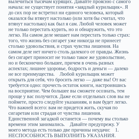
деле мешает нам перестать только страх: того, что жизнь без сигарет уже никогда не принесет столько удовольствия, и страх чувства лишения. На самом деле нет ничего столь далекого от правды. Жизнь без сигарет приносит не только такое же удовольствие, но и бесконечно большее, причем в очень разных аспектах; лишнее здоровье, бодрость и деньги — далеко не все преимущества. Любой курильщик может открыть для себя, что бросить легко — даже вы! От вас требуется одно: прочесть остаток книги, настроившись на восприятие. Чем большее вы сможете осознать, тем проще у вас получится. Даже если отдельных слов вы не поймете, просто следуйте указаниям, и вам будет легко. Что важней всего: вам не придется жить, скучая по сигаретам или страдая от чувства лишения. Единственной загадкой останется — почему вы столько времени этим занимались. Давайте предупрежу. У моего метода есть только две причины неудачи: 1. НЕСПОСОБНОСТЬ ВЫПОЛНИТЬ УКАЗАНИЯ. Некоторых людей раздражает, что я так категоричен относительно некоторых рекомендаций. Например, я скажу вам не пытаться сокращать количество или употреблять заменители вроде леденцов, жвачки и т.п. (в частности, все, что содержит никотин). Я так категоричен потому, что свой вопрос я знаю. Не отрицаю, многие успешно бросают, используя подобные уловки, но они преуспевают не благодаря, а вопреки. Бывают люди, которые умеют заниматься любовью, стоя в гамаке, но это не самый простой способ. Я рассказываю вам все с одной целью: облегчить бросание, и таким образом увериться в успехе. 2. НЕСПОСОБНОСТЬ ПОНЯТЬ. Не принимайте все бездумно. Подвергайте пересмотру не только то, о чем я рассказываю, но и свои взгляды, и то, чему о курении научило вас общество. Например, те из вас, кто считает его просто привычкой, спросите себя, почему остальные привычки, местами приносящие удовольствие, легко оставить, — и почему эту привычку, которая мерзка на вкус, обходится в целое состояние и приносит смерть, оставить настолько тяжело. Те из вас, кто считает, будто сигареты приносят удовольствие, спросите себя, почему другие вещи в жизни, дающие куда больше наслаждения, можно принять или оставить. Но почему вы обязаны курить сигареты, и почему иначе в вас рождается паника? 2. Простая методика Цель этой книги — вместо обычного способа бросания, при котором вы стартуете с чувством предстоящего восхождения на Эверест и следующие несколько недель жаждете сигарет, завидуя другим курильщикам, привести вас в состояние ума, при котором вы начнете в приподнятом настроении, будто излечившись от страшной болезни. И с этого момента, чем дальше вы будете жить, тем чаще станете смотреть на сигареты, гадая, как вообще способны были курить их. На курильщиков вы начнете смотреть не с завистью, а совсем наоборот, с чувством жалости. В том случае, если вы курящий и еще не бросили, для вас существенно важно продолжать курить вплоть до момента, когда вы дочитаете книгу. Пускай это кажется противоречием. Позже я докажу, что сигареты абсолютно ничего вам не дают. На самом деле одна из загадок курения вот в чем: когда мы курим сигарету, мы разглядываем ее и гадаем, зачем нужно это делать. И сигареты ведь становится вожделенными лишь тогда, когда мы лишены их. Тем не менее, давайте признаем, нравится это вам или нет, но вы убеждены, что втянулись. А когда человек убежден, что втянут, он ни за что не сможет полностью расслабиться или как следует сосредоточиться без перекура. Поэтому не пытайтесь бросить курить, пока не прочтете книгу целиком. В процессе чтения желание курить будет постепенно снижаться. Не беритесь за дело сломя голову: это грозит провалом. И помните, от вас требуется лишь одно — следовать указаниям. С вершины двадцати лет отзывов после начальной публикации книги, не считая главы 28, «Точка отсчета», это указание — продолжать курить до конца книги — принесло мне больше разочарований, чем все остальные. Когда я только перестал курить, то бросили многие из моих родных и близких, исключительно потому, что это сделал я. Они решили: «Раз он это смог, то сможет кто угодно». Годами роняя небольшие подсказки, я смог убедить еще не бросивших осознать: как здорово быть свободным! Когда книгу напечатали впервые, я раздал экземпляры крепким орешкам, которые дымили по-прежнему. Я рассчитывал на то, что даже окажись эта книга скучнейшей из всех написанных, они все равно прочтут ее — ведь писал ее их друг. Я был удивлен и задет, когда узнал, что за многие месяцы никто из них не потрудился дочитать книгу. Выяснилось даже, что авторский экземпляр, подписанный мной лично и врученный человеку, который на то время был мне самым близким другом, не только остался незамечен, но фактически был подарен. Тогда я расстроился, — потому что не учел жуткий страх, который табачное рабство вселяет в курящего. Он способен превзойти дружбу. Я сам едва не получил из-за него развод. Моя мать однажды сказала моей жене: «Почему ты не пригрозишь, что бросишь его, если он не прекратит курить?». Жена ответила: «Потому что тогда он сам меня бросит». Стыдно признаться, но, мне кажется, она была права, — настолько мощный страх рождает курение. Сейчас я понимаю: многие курильщики не дочитали эту книгу из-за чувства, что едва стоит это сделать, как придется перестать курить. Некоторые читали максимально медленно, по одной строке в сутки, чтобы отсрочить черный денек. Мне уже совершенно ясно, что многим читателям заламывают руки близкие люди, заставляя прочесть книгу. Гляньте на это вот с какой стороны: а что вы потеряете? Не бросите в конце книги — хуже, чем сейчас, вам не станет. ВАМ АБСОЛЮТНО НЕЧЕГО ТЕРЯТЬ, А ЖДЕТ ВАС ТАК МНОГО! На тот случай, если вы уже не курите несколько дней или недель, но не решили пока, курящий вы, некурящий или бросивший, — тогда не курите пока читаете. На самом деле вы уже бросили. Нам осталось теперь сделать одно: дать вашему разуму догнать тело. К концу книги вы станете и некурящим, и счастливым человеком. Мой способ в корне противоположен обычным методам при попытках бросить. Обычный метод — это когда перечисляют существенные недостатки курения и объявляют: «Стоит продержаться как следует долго без сигарет, и желание курить в итоге пройдет. И я снова смогу радоваться жизни, свободной от табачного рабства». Это вполне логичный способ взяться за дело, и тысячи курильщиков бросают каждый день, используя вариации этого метода. Тем не менее, при таком подходе очень сложно преуспеть — по вот каким причинам: Настоящая задача не в том, чтобы перестать курить. Всякий раз, вынув сигарету изо рта, вы курить перестаете. В день первый у вас могут быть веские причины, чтобы сказать: «Больше я курить не хочу»; у всех курильщиков они есть, причем всегда, причем самые веские. Настоящая беда — день второй, день десятый либо день десятитысячный, когда в момент слабости, опьянения, или даже в момент сознания силы вы выкурите одну сигарету, — а раз это в некоторой мере наркотическая зависимость, потом вам захочется еще одну, и в итоге вы снова закурите. Угроза здоровью должна бы останавливать нас. Рациональный ум говорит: «Прекрати это делать. Ты дурак», — только на самом деле от этого становится тяжелее. Мы, к примеру, курим, когда нервничаем. Сообщите курящему, что от этого умирают, и он первым делом закурит сигарету. Возле Королевской клиники Мерсден, около первейшего английского онкологического учреждения, валяется больше окурков, чем возле любой больницы в стране. Все аргументы за прекращение на самом деле усложняют задачу по еще двум причинам. Во-первых, они создают чувство лишения. Мы неизбежно вынуждаем себя оставить милого сердцу друга, опору, грешок или наслаждение, как бы ни воспринимал его курильщик. Во-вторых, они создают «занавес». Мы курим не потому, что не понимаем причин, по которым нужно бросить. На самом деле вопрос таков: «Зачем нам хочется или нужно это делать?». ПРОСТОЙ СПОСОБ в своей основе таков: забыть в корне все причины, по которым хочется бросить, напрямую рассмотреть сигаретную задачу и задать себе следующие вопросы: Что они мне дают? Так ли уж они мне нравятся? Правда ли стоит жить, отдавая бешеные деньги лишь за то, чтобы совать себе в рот эти штуки и травиться ими? Вот прекрасная истина: они не дают вам абсолютно ничего. Поясняю: я не пытаюсь сказать, что недостатки курения выше его преимуществ, это и так всегда известно любому курильщику. Я хочу сказать, что у курения вообще нет преимуществ. Единственная выгода, которую оно когда-то давало — некий «плюс» в обществе, но сейчас даже те, кто курит, смотрят на курение, как на антиобщественную привычку. Многим курильщикам бывает необходимо оправдать свою потребность курить, но все их причины — сплошь иллюзии и заблуждения. Первое, что мы сделаем — уберем эти заблуждения пополам с иллюзиями. Вы поймете, что бросать на самом деле ничего не надо. И не только бросать нечего — у жизни без сигарет есть чудесные реальные выгоды, причем здоровье и деньги — только две из них. Едва уйдет иллюзия, что жизнь никогда не принесет такое удовольствие без сигарет; едва вы поймете, что жизнь без них дает и столько же наслаждения, и бесконечно больше; как только чувство лишения и нехватки будет искоренено, — мы сможем вернуться и пересмотреть здоровье и деньги — и дюжины других причин, по которым стоит перестать курить. Эти осознания станут полезными прибавками, которые помогут вам получить то самое, чего вы жаждете — наслаждение полной жизнью, избавленной от табачного рабства. 3. Почему тяжело перестать? Как я объяснял раньше, эта тема заинтересовала меня из-за моей собственной зависимости. Когда я все же бросил, это показалось волшебством. Стоило попытаться бросить до того — начинались недели черной депрессии. Случались отдельные дни, когда я бывал сравнительно бодр, но назавтра подавленность возвращалась. Похоже было на карабканье из скользкой ямы: чувствуешь, что верх уже рядом, видишь солнечный свет, и вдруг понимаешь, что снова катишься вниз. В итоге закуриваешь сигарету, она мерзкая на вкус, а ты пытаешься понять, зачем