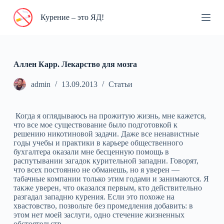
П
Курение – это ЯД!
е
р
е
й
т
и
Аллен Карр. Лекарство для мозга
к
с
admin
13.09.2013
Статьи
у
т
и
Когда я оглядываюсь на прожитую жизнь, мне кажется,
что все мое существование было подготовкой к
решению никотиновой задачи. Даже все ненавистные
годы учебы и практики в карьере общественного
бухгалтера оказали мне бесценную помощь в
распутывании загадок курительной западни. Говорят,
что всех постоянно не обманешь, но я уверен —
табачные компании только этим годами и занимаются. Я
также уверен, что оказался первым, кто действительно
разгадал западню курения. Если это похоже на
хвастовство, позвольте без промедления добавить: в
этом нет моей заслуги, одно стечение жизненных
обстоятельств.