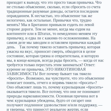
приходит к выводу, что это просто такая привычка. Что
не столько объяснение, сколько, если сбросить со счета
традиционные разумные доводы, остается последним
оправданием. К несчастью, это объяснение так же
нелогично, как остальные. Привычки что, трудно
менять? Мы в Британии привыкли ездить по левой
стороне дороги. Тем не менее, когда мы ездим на
континенте или в Штатах, то немедленно меняем эту
привычку, и едва ли с какими-то осложнениями. На
самом деле мы заводим и оставляем привычки каждый
день. Так почему тяжело оставить привычку, которая
ужасна на вкус, приносит смерть, обходится в целое
состояние, которая грязна и отвратительна, и которую
мы, в конце-концов, всегда рады бросить, — когда от нас
требуется только перестать этим заниматься? Ответ:
курение не привычка, ЭТО НИКОТИНОВАЯ
ЗАВИСИМОСТЬ! Вот почему бывает так тяжело
«бросить». Возможно, вы чувствуете, что это объяснение
помогает понять, отчего и впрямь тяжело «бросать»?
Оно объясняет лишь то, почему курильщикам «бросить»
оказывается тяжело. Все потому, что они не понимают
природы наркозависимости. Основная причина вот в
чем: курильщики убеждены, будто от сигарет они
получают подлинное удовольствие и/или поддержку, —
и уверены, что принесут реальную жертву, если