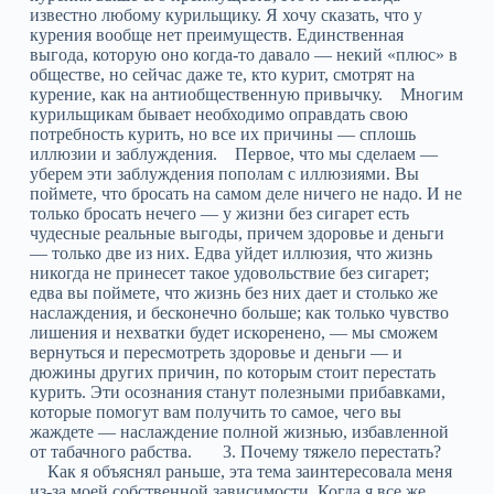
известно любому курильщику. Я хочу сказать, что у
курения вообще нет преимуществ. Единственная
выгода, которую оно когда-то давало — некий «плюс» в
обществе, но сейчас даже те, кто курит, смотрят на
курение, как на антиобщественную привычку. Многим
курильщикам бывает необходимо оправдать свою
потребность курить, но все их причины — сплошь
иллюзии и заблуждения. Первое, что мы сделаем —
уберем эти заблуждения пополам с иллюзиями. Вы
поймете, что бросать на самом деле ничего не надо. И не
только бросать нечего — у жизни без сигарет есть
чудесные реальные выгоды, причем здоровье и деньги
— только две из них. Едва уйдет иллюзия, что жизнь
никогда не принесет такое удовольствие без сигарет;
едва вы поймете, что жизнь без них дает и столько же
наслаждения, и бесконечно больше; как только чувство
лишения и нехватки будет искоренено, — мы сможем
вернуться и пересмотреть здоровье и деньги — и
дюжины других причин, по которым стоит перестать
курить. Эти осознания станут полезными прибавками,
которые помогут вам получить то самое, чего вы
жаждете — наслаждение полной жизнью, избавленной
от табачного рабства. 3. Почему тяжело перестать?
Как я объяснял раньше, эта тема заинтересовала меня
из-за моей собственной зависимости. Когда я все же