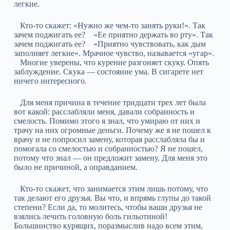
легкие.
Кто-то скажет: «Нужно же чем-то занять руки!». Так
зачем поджигать ее? «Ее приятно держать во рту». Так
зачем поджигать ее? «Приятно чувствовать, как дым
заполняет легкие». Мрачное чувство, называется «угар».
Многие уверены, что курение разгоняет скуку. Опять
заблуждение. Скука — состояние ума. В сигарете нет
ничего интересного.
Для меня причина в течение тридцати трех лет была
вот какой: расслабляли меня, давали собранность и
смелость. Помимо этого я знал, что умираю от них и
трачу на них огромные деньги. Почему же я не пошел к
врачу и не попросил замену, которая расслабляла бы и
помогала со смелостью и собранностью? Я не пошел,
потому что знал — он предложит замену. Для меня это
было не причиной, а оправданием.
Кто-то скажет, что занимается этим лишь потому, что
так делают его друзья. Вы что, и впрямь глупы до такой
степени? Если да, то молитесь, чтобы ваши друзья не
взялись лечить головную боль гильотиной!
Большинство курящих, поразмыслив надо всем этим,