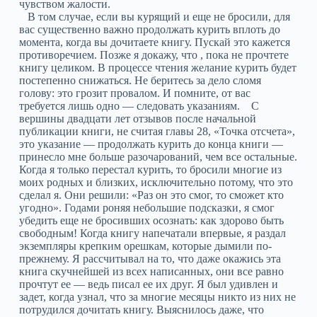
чувством жалости.
В том случае, если вы курящий и еще не бросили, для
вас существенно важно продолжать курить вплоть до
момента, когда вы дочитаете книгу. Пускай это кажется
противоречием. Позже я докажу, что , пока не прочтете
книгу целиком. В процессе чтения желание курить будет
постепенно снижаться. Не беритесь за дело сломя
голову: это грозит провалом. И помните, от вас
требуется лишь одно — следовать указаниям. С
вершины двадцати лет отзывов после начальной
публикации книги, не считая главы 28, «Точка отсчета»,
это указание — продолжать курить до конца книги —
принесло мне больше разочарований, чем все остальные.
Когда я только перестал курить, то бросили многие из
моих родных и близких, исключительно потому, что это
сделал я. Они решили: «Раз он это смог, то сможет кто
угодно». Годами роняя небольшие подсказки, я смог
убедить еще не бросивших осознать: как здорово быть
свободным! Когда книгу напечатали впервые, я раздал
экземпляры крепким орешкам, которые дымили по-
прежнему. Я рассчитывал на то, что даже окажись эта
книга скучнейшей из всех написанных, они все равно
прочтут ее — ведь писал ее их друг. Я был удивлен и
задет, когда узнал, что за многие месяцы никто из них не
потрудился дочитать книгу. Выяснилось даже, что