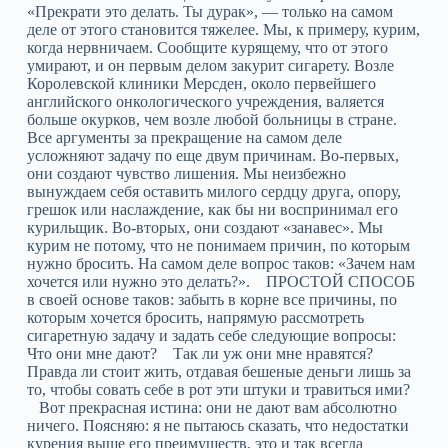
«Прекрати это делать. Ты дурак», — только на самом
деле от этого становится тяжелее. Мы, к примеру, курим,
когда нервничаем. Сообщите курящему, что от этого
умирают, и он первым делом закурит сигарету. Возле
Королевской клиники Мерсден, около первейшего
английского онкологического учреждения, валяется
больше окурков, чем возле любой больницы в стране.
Все аргументы за прекращение на самом деле
усложняют задачу по еще двум причинам. Во-первых,
они создают чувство лишения. Мы неизбежно
вынуждаем себя оставить милого сердцу друга, опору,
грешок или наслаждение, как бы ни воспринимал его
курильщик. Во-вторых, они создают «занавес». Мы
курим не потому, что не понимаем причин, по которым
нужно бросить. На самом деле вопрос таков: «Зачем нам
хочется или нужно это делать?». ПРОСТОЙ СПОСОБ
в своей основе таков: забыть в корне все причины, по
которым хочется бросить, напрямую рассмотреть
сигаретную задачу и задать себе следующие вопросы:
Что они мне дают? Так ли уж они мне нравятся?
Правда ли стоит жить, отдавая бешеные деньги лишь за
то, чтобы совать себе в рот эти штуки и травиться ими?
Вот прекрасная истина: они не дают вам абсолютно
ничего. Поясняю: я не пытаюсь сказать, что недостатки
курения выше его преимуществ, это и так всегда