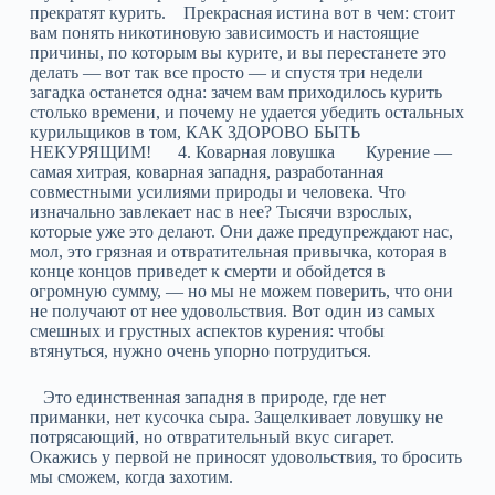
прекратят курить. Прекрасная истина вот в чем: стоит
вам понять никотиновую зависимость и настоящие
причины, по которым вы курите, и вы перестанете это
делать — вот так все просто — и спустя три недели
загадка останется одна: зачем вам приходилось курить
столько времени, и почему не удается убедить остальных
курильщиков в том, КАК ЗДОРОВО БЫТЬ
НЕКУРЯЩИМ! 4. Коварная ловушка Курение —
самая хитрая, коварная западня, разработанная
совместными усилиями природы и человека. Что
изначально завлекает нас в нее? Тысячи взрослых,
которые уже это делают. Они даже предупреждают нас,
мол, это грязная и отвратительная привычка, которая в
конце концов приведет к смерти и обойдется в
огромную сумму, — но мы не можем поверить, что они
не получают от нее удовольствия. Вот один из самых
смешных и грустных аспектов курения: чтобы
втянуться, нужно очень упорно потрудиться.
Это единственная западня в природе, где нет
приманки, нет кусочка сыра. Защелкивает ловушку не
потрясающий, но отвратительный вкус сигарет.
Окажись у первой не приносят удовольствия, то бросить
мы сможем, когда захотим.