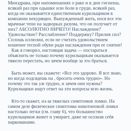
Минздрава, при напоминаниях о раке и в дни гигиены,
всякий раз при одышке или боли в груди, всякий раз,
когда он оказывается единственным курильщиком в
компании некурящих. Вынужденный жить, нося все эти
мрачные тени на задворках разума, что он получает от
них? АБСОЛЮТНО НИЧЕГО! Наслаждение?
Удовольствие? Расслабление? Поддержку? Прилив сил?
Сплошь иллюзии, если не считать удовольствием
ношение тесной обуви ради наслаждения при ее снятии!
Как я говорил, настоящая задача — постараться
объяснить не только почему курильщикам оказывается
тяжело перестать, но зачем вообще за это браться.
Быть может, вы скажете: «Все это здорово. Я все знаю,
но когда подсядешь на , бросить очень трудно». Но
почему это так уж трудно, и зачем они нужны?
Курильщики ищут ответ на эти вопросы всю жизнь.
Кто-то скажет, из-за тяжелых симптомов ломки. На
самом деле физические симптомы никотиновой ломки
настолько легки (см. главу 6), что большинство
курильщиков живет и умирает, даже не осознав себя
наркоманами.