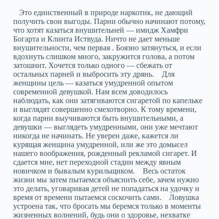
Это единственный в природе наркотик, не дающий
получить свои выгоды. Парни обычно начинают потому,
что хотят казаться внушительней — имидж Хамфри
Богарта и Клинта Иствуда. Ничто не дает меньше
внушительности, чем первая . Боязно затянуться, и если
вдохнуть слишком много, закружится голова, а потом
затошнит. Хочется только одного — сбежать от
остальных парней и выбросить эту дрянь. Для
женщины цель — казаться умудренной опытом
современной девушкой. Нам всем доводилось
наблюдать, как они затягиваются сигаретой по капельке
и выглядят совершенно смехотворно. К тому времени,
когда парни выучиваются быть внушительными, а
девушки — выглядеть умудренными, они уже мечтают
никогда не начинать. Не уверен даже, кажется ли
курящая женщина умудренной, или же это домысел
нашего воображения, рожденный рекламой сигарет. И
сдается мне, нет переходной стадии между явным
новичком и бывалым курильщиком. Весь остаток
жизни мы затем пытаемся объяснить себе, зачем нужно
это делать, уговаривая детей не попадаться на удочку и
время от времени пытаемся соскочить сами. Ловушка
устроена так, что бросать мы беремся только в моменты
жизненных волнений, будь они о здоровье, нехватке