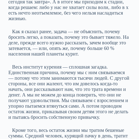
сегодня так завтра». А в итоге мы приходим к стадии,
когда решаем: либо у нас не хватает силы воли, либо в х
есть нечто неотъемлемое, без чего нельзя насладиться
жизнью.
Как я сказал ранее, задача — не объяснить, почему
бросить легко, а показать, почему это бывает тяжело. На
деле, прежде всего нужно рассказать, зачем вообще это
затевается, — или, опять же, почему больше 60 %
населения нашей планеты курит.
Весь институт курения — сплошная загадка.
Единственная причина, почему мы с ним связываемся
— потому что этим занимаются тысячи людей. С другой
стороны, все они жалеют, что им довелось когда-то
начать, они рассказывают нам, что это трата времени и
денег. А мы не можем до конца поверить, что они не
получают удовольствия. Мы связываем с взрослением и
упорно пытаемся втянуться сами. А потом проводим
остаток жизни, приказывая своим детям этого не делать
и пытаясь бросить собственную привычку.
Кроме того, весь остаток жизни мы тратим бешеные
суммы. Средний человек, курящий пачку в день, тратит