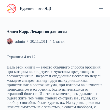
П
Курение – это ЯД!
е
р
е
й
т
и
Аллен Карр. Лекарство для мозга
к
с
admin
30.11.2011
Статьи
у
т
и
Страница 4 из 12
Цель этой книги — вместо обычного способа бросания,
при котором вы стартуете с чувством предстоящего
восхождения на Эверест и следующие несколько недель
жаждете сигарет, завидуя другим курильщикам,
привести вас в состояние ума, при котором вы начнете в
приподнятом настроении, будто излечившись от
страшной болезни. И с этого момента, чем дальше вы
будете жить, тем чаще станете смотреть на , гадая, как
вообще способны были курить их. На курильщиков вы
начнете смотреть не с завистью, а совсем наоборот, с