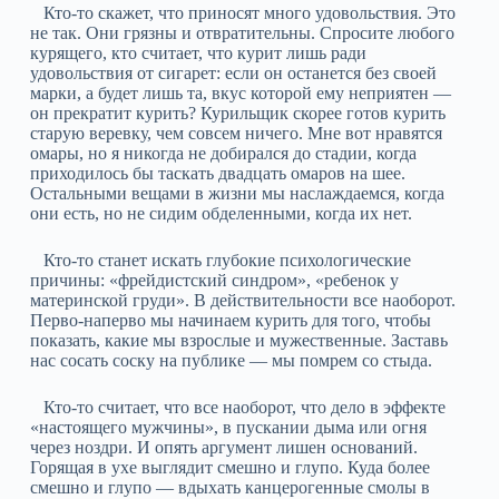
Кто-то скажет, что приносят много удовольствия. Это
не так. Они грязны и отвратительны. Спросите любого
курящего, кто считает, что курит лишь ради
удовольствия от сигарет: если он останется без своей
марки, а будет лишь та, вкус которой ему неприятен —
он прекратит курить? Курильщик скорее готов курить
старую веревку, чем совсем ничего. Мне вот нравятся
омары, но я никогда не добирался до стадии, когда
приходилось бы таскать двадцать омаров на шее.
Остальными вещами в жизни мы наслаждаемся, когда
они есть, но не сидим обделенными, когда их нет.
Кто-то станет искать глубокие психологические
причины: «фрейдистский синдром», «ребенок у
материнской груди». В действительности все наоборот.
Перво-наперво мы начинаем курить для того, чтобы
показать, какие мы взрослые и мужественные. Заставь
нас сосать соску на публике — мы помрем со стыда.
Кто-то считает, что все наоборот, что дело в эффекте
«настоящего мужчины», в пускании дыма или огня
через ноздри. И опять аргумент лишен оснований.
Горящая в ухе выглядит смешно и глупо. Куда более
смешно и глупо — вдыхать канцерогенные смолы в