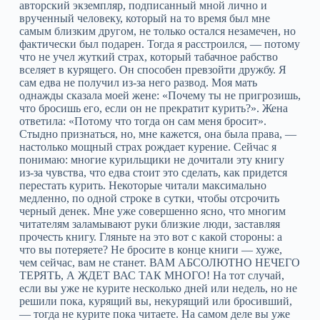
авторский экземпляр, подписанный мной лично и
врученный человеку, который на то время был мне
самым близким другом, не только остался незамечен, но
фактически был подарен. Тогда я расстроился, — потому
что не учел жуткий страх, который табачное рабство
вселяет в курящего. Он способен превзойти дружбу. Я
сам едва не получил из-за него развод. Моя мать
однажды сказала моей жене: «Почему ты не пригрозишь,
что бросишь его, если он не прекратит курить?». Жена
ответила: «Потому что тогда он сам меня бросит».
Стыдно признаться, но, мне кажется, она была права, —
настолько мощный страх рождает курение. Сейчас я
понимаю: многие курильщики не дочитали эту книгу
из-за чувства, что едва стоит это сделать, как придется
перестать курить. Некоторые читали максимально
медленно, по одной строке в сутки, чтобы отсрочить
черный денек. Мне уже совершенно ясно, что многим
читателям заламывают руки близкие люди, заставляя
прочесть книгу. Гляньте на это вот с какой стороны: а
что вы потеряете? Не бросите в конце книги — хуже,
чем сейчас, вам не станет. ВАМ АБСОЛЮТНО НЕЧЕГО
ТЕРЯТЬ, А ЖДЕТ ВАС ТАК МНОГО! На тот случай,
если вы уже не курите несколько дней или недель, но не
решили пока, курящий вы, некурящий или бросивший,
— тогда не курите пока читаете. На самом деле вы уже