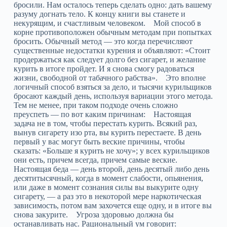
бросили. Нам осталось теперь сделать одно: дать вашему
разуму догнать тело. К концу книги вы станете и
некурящим, и счастливым человеком. Мой способ в
корне противоположен обычным методам при попытках
бросить. Обычный метод — это когда перечисляют
существенные недостатки курения и объявляют: «Стоит
продержаться как следует долго без сигарет, и желание
курить в итоге пройдет. И я снова смогу радоваться
жизни, свободной от табачного рабства». Это вполне
логичный способ взяться за дело, и тысячи курильщиков
бросают каждый день, используя вариации этого метода.
Тем не менее, при таком подходе очень сложно
преуспеть — по вот каким причинам: Настоящая
задача не в том, чтобы перестать курить. Всякий раз,
вынув сигарету изо рта, вы курить перестаете. В день
первый у вас могут быть веские причины, чтобы
сказать: «Больше я курить не хочу»; у всех курильщиков
они есть, причем всегда, причем самые веские.
Настоящая беда — день второй, день десятый либо день
десятитысячный, когда в момент слабости, опьянения,
или даже в момент сознания силы вы выкурите одну
сигарету, — а раз это в некоторой мере наркотическая
зависимость, потом вам захочется еще одну, и в итоге вы
снова закурите. Угроза здоровью должна бы
останавливать нас. Рациональный ум говорит: