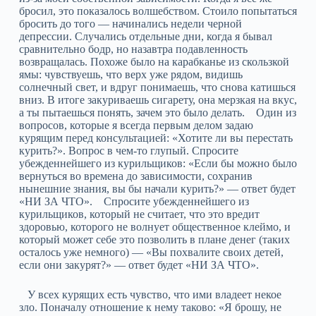
бросил, это показалось волшебством. Стоило попытаться
бросить до того — начинались недели черной
депрессии. Случались отдельные дни, когда я бывал
сравнительно бодр, но назавтра подавленность
возвращалась. Похоже было на карабканье из скользкой
ямы: чувствуешь, что верх уже рядом, видишь
солнечный свет, и вдруг понимаешь, что снова катишься
вниз. В итоге закуриваешь сигарету, она мерзкая на вкус,
а ты пытаешься понять, зачем это было делать. Один из
вопросов, которые я всегда первым делом задаю
курящим перед консультацией: «Хотите ли вы перестать
курить?». Вопрос в чем-то глупый. Спросите
убежденнейшего из курильщиков: «Если бы можно было
вернуться во времена до зависимости, сохранив
нынешние знания, вы бы начали курить?» — ответ будет
«НИ ЗА ЧТО». Спросите убежденнейшего из
курильщиков, который не считает, что это вредит
здоровью, которого не волнует общественное клеймо, и
который может себе это позволить в плане денег (таких
осталось уже немного) — «Вы похвалите своих детей,
если они закурят?» — ответ будет «НИ ЗА ЧТО».
У всех курящих есть чувство, что ими владеет некое
зло. Поначалу отношение к нему таково: «Я брошу, не