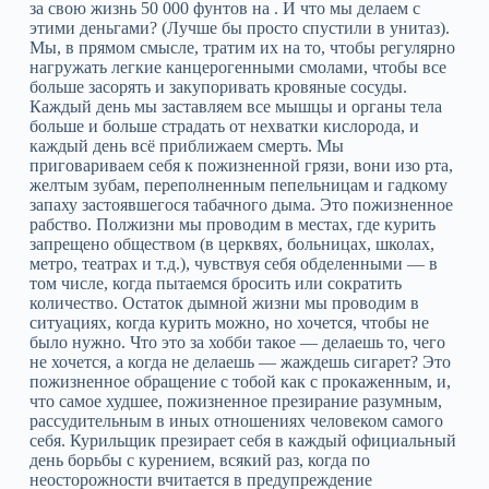
за свою жизнь 50 000 фунтов на . И что мы делаем с
этими деньгами? (Лучше бы просто спустили в унитаз).
Мы, в прямом смысле, тратим их на то, чтобы регулярно
нагружать легкие канцерогенными смолами, чтобы все
больше засорять и закупоривать кровяные сосуды.
Каждый день мы заставляем все мышцы и органы тела
больше и больше страдать от нехватки кислорода, и
каждый день всё приближаем смерть. Мы
приговариваем себя к пожизненной грязи, вони изо рта,
желтым зубам, переполненным пепельницам и гадкому
запаху застоявшегося табачного дыма. Это пожизненное
рабство. Полжизни мы проводим в местах, где курить
запрещено обществом (в церквях, больницах, школах,
метро, театрах и т.д.), чувствуя себя обделенными — в
том числе, когда пытаемся бросить или сократить
количество. Остаток дымной жизни мы проводим в
ситуациях, когда курить можно, но хочется, чтобы не
было нужно. Что это за хобби такое — делаешь то, чего
не хочется, а когда не делаешь — жаждешь сигарет? Это
пожизненное обращение с тобой как с прокаженным, и,
что самое худшее, пожизненное презирание разумным,
рассудительным в иных отношениях человеком самого
себя. Курильщик презирает себя в каждый официальный
день борьбы с курением, всякий раз, когда по
неосторожности вчитается в предупреждение