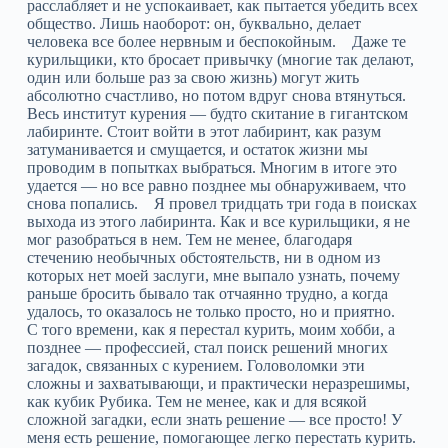
расслабляет и не успокаивает, как пытается убедить всех
общество. Лишь наоборот: он, буквально, делает
человека все более нервным и беспокойным. Даже те
курильщики, кто бросает привычку (многие так делают,
один или больше раз за свою жизнь) могут жить
абсолютно счастливо, но потом вдруг снова втянуться.
Весь институт курения — будто скитание в гигантском
лабиринте. Стоит войти в этот лабиринт, как разум
затуманивается и смущается, и остаток жизни мы
проводим в попытках выбраться. Многим в итоге это
удается — но все равно позднее мы обнаруживаем, что
снова попались. Я провел тридцать три года в поисках
выхода из этого лабиринта. Как и все курильщики, я не
мог разобраться в нем. Тем не менее, благодаря
стечению необычных обстоятельств, ни в одном из
которых нет моей заслуги, мне выпало узнать, почему
раньше бросить бывало так отчаянно трудно, а когда
удалось, то оказалось не только просто, но и приятно.
С того времени, как я перестал курить, моим хобби, а
позднее — профессией, стал поиск решений многих
загадок, связанных с курением. Головоломки эти
сложны и захватывающи, и практически неразрешимы,
как кубик Рубика. Тем не менее, как и для всякой
сложной загадки, если знать решение — все просто! У
меня есть решение, помогающее легко перестать курить.