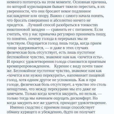
немного потопчусь на этом моменте. Основная причина,
по которой курильщикам бывает тяжело перестать, в их
уверенности, что они бросают некое подлинное
наслаждение или опору. Важно с самого начала понять,
что бросать совершенно и абсолютно ничего не
придется. Лучший способ разобраться в тонкостях
никотиновой западни — сравнить ее с питанием. Если
считать, что у нас привычка регулярно принимать пишу,
то понятно, почему голода в перерывах мы не
чувствуем. Ощущается голод лишь тогда, когда прием
пищи задерживается, — и даже в этих случаях
физическая боль отсутствует, есть лишь пустотное
беспокойное чувство, знакомое нам как «хочется есть».
И процесс удовлетворения голода становится приятным
времяпрепровождением. Курение с виду почти такое
же. Беспокойное пустотное чувство, знакомое нам как
«хочется или нужно перекурить», напоминает пищевой
голод, хотя одним другое не успокоишь. Как и при
голоде, физическая боль отсутствует, а чувство это столь
неощутимо, что между перекурами мы его даже не
замечаем. Только когда хочется закурить, но нельзя, —
только тогда мы начинаем ощущать дискомфорт. Но
когда закурить все же удается, приходит удовлетворение.
Именно сходство с приемом пищи способствует
обману курящего и убеждению, будто он получает