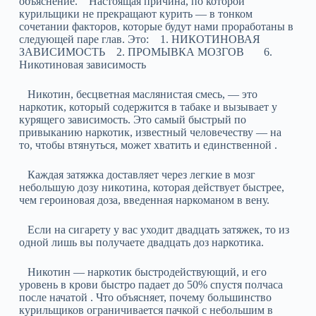
объяснение. Настоящая причина, по которой
курильщики не прекращают курить — в тонком
сочетании факторов, которые будут нами проработаны в
следующей паре глав. Это: 1. НИКОТИНОВАЯ
ЗАВИСИМОСТЬ 2. ПРОМЫВКА МОЗГОВ 6.
Никотиновая зависимость
Никотин, бесцветная маслянистая смесь, — это
наркотик, который содержится в табаке и вызывает у
курящего зависимость. Это самый быстрый по
привыканию наркотик, известный человечеству — на
то, чтобы втянуться, может хватить и единственной .
Каждая затяжка доставляет через легкие в мозг
небольшую дозу никотина, которая действует быстрее,
чем героиновая доза, введенная наркоманом в вену.
Если на сигарету у вас уходит двадцать затяжек, то из
одной лишь вы получаете двадцать доз наркотика.
Никотин — наркотик быстродействующий, и его
уровень в крови быстро падает до 50% спустя полчаса
после начатой . Что объясняет, почему большинство
курильщиков ограничивается пачкой с небольшим в