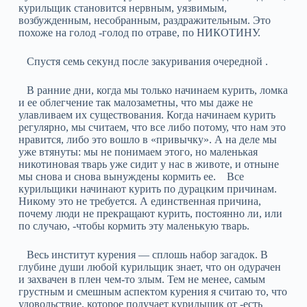
курильщик становится нервным, уязвимым,
возбужденным, несобранным, раздражительным. Это
похоже на голод -голод по отраве, по НИКОТИНУ.
Спустя семь секунд после закуривания очередной .
В ранние дни, когда мы только начинаем курить, ломка
и ее облегчение так малозаметны, что мы даже не
улавливаем их существования. Когда начинаем курить
регулярно, мы считаем, что все либо потому, что нам это
нравится, либо это вошло в «привычку». А на деле мы
уже втянуты: мы не понимаем этого, но маленькая
никотиновая тварь уже сидит у нас в животе, и отныне
мы снова и снова вынуждены кормить ее. Все
курильщики начинают курить по дурацким причинам.
Никому это не требуется. А единственная причина,
почему люди не прекращают курить, постоянно ли, или
по случаю, -чтобы кормить эту маленькую тварь.
Весь институт курения — сплошь набор загадок. В
глубине души любой курильщик знает, что он одурачен
и захвачен в плен чем-то злым. Тем не менее, самым
грустным и смешным аспектом курения я считаю то, что
удовольствие, которое получает курильщик от -есть