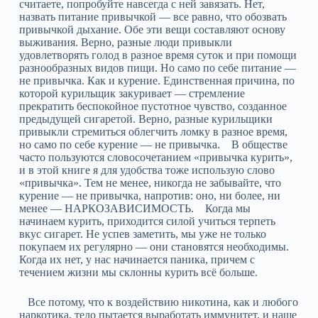
считаете, попробуйте навсегда с ней завязать. Нет,
назвать питание привычкой — все равно, что обозвать
привычкой дыхание. Обе эти вещи составляют основу
выживания. Верно, разные люди привыкли
удовлетворять голод в разное время суток и при помощи
разнообразных видов пищи. Но само по себе питание —
не привычка. Как и курение. Единственная причина, по
которой курильщик закуривает — стремление
прекратить беспокойное пустотное чувство, созданное
предыдущей сигаретой. Верно, разные курильщики
привыкли стремиться облегчить ломку в разное время,
но само по себе курение — не привычка. В обществе
часто пользуются словосочетанием «привычка курить»,
и в этой книге я для удобства тоже использую слово
«привычка». Тем не менее, никогда не забывайте, что
курение — не привычка, напротив: оно, ни более, ни
менее — НАРКОЗАВИСИМОСТЬ. Когда мы
начинаем курить, приходится силой учиться терпеть
вкус сигарет. Не успев заметить, мы уже не только
покупаем их регулярно — они становятся необходимы.
Когда их нет, у нас начинается паника, причем с
течением жизни мы склонны курить всё больше.
Все потому, что к воздействию никотина, как и любого
наркотика, тело пытается выработать иммунитет, и наше