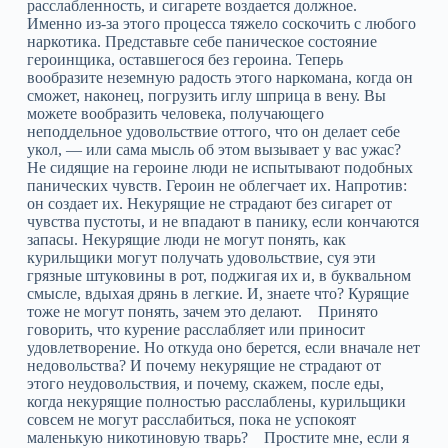
расслабленность, и сигарете воздается должное.
Именно из-за этого процесса тяжело соскочить с любого
наркотика. Представьте себе паническое состояние
героинщика, оставшегося без героина. Теперь
вообразите неземную радость этого наркомана, когда он
сможет, наконец, погрузить иглу шприца в вену. Вы
можете вообразить человека, получающего
неподдельное удовольствие оттого, что он делает себе
укол, — или сама мысль об этом вызывает у вас ужас?
Не сидящие на героине люди не испытывают подобных
панических чувств. Героин не облегчает их. Напротив:
он создает их. Некурящие не страдают без сигарет от
чувства пустоты, и не впадают в панику, если кончаются
запасы. Некурящие люди не могут понять, как
курильщики могут получать удовольствие, суя эти
грязные штуковины в рот, поджигая их и, в буквальном
смысле, вдыхая дрянь в легкие. И, знаете что? Курящие
тоже не могут понять, зачем это делают. Принято
говорить, что курение расслабляет или приносит
удовлетворение. Но откуда оно берется, если вначале нет
недовольства? И почему некурящие не страдают от
этого неудовольствия, и почему, скажем, после еды,
когда некурящие полностью расслаблены, курильщики
совсем не могут расслабиться, пока не успокоят
маленькую никотиновую тварь? Простите мне, если я