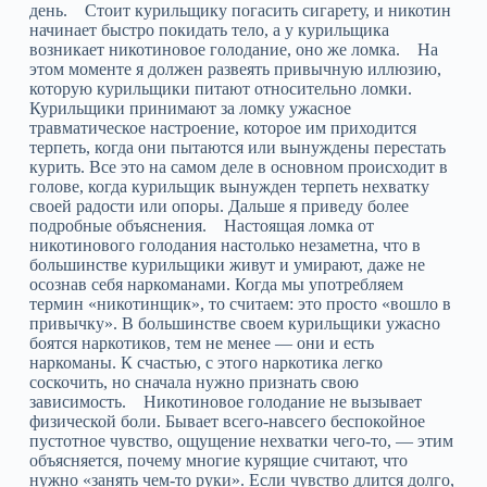
день. Стоит курильщику погасить сигарету, и никотин
начинает быстро покидать тело, а у курильщика
возникает никотиновое голодание, оно же ломка. На
этом моменте я должен развеять привычную иллюзию,
которую курильщики питают относительно ломки.
Курильщики принимают за ломку ужасное
травматическое настроение, которое им приходится
терпеть, когда они пытаются или вынуждены перестать
курить. Все это на самом деле в основном происходит в
голове, когда курильщик вынужден терпеть нехватку
своей радости или опоры. Дальше я приведу более
подробные объяснения. Настоящая ломка от
никотинового голодания настолько незаметна, что в
большинстве курильщики живут и умирают, даже не
осознав себя наркоманами. Когда мы употребляем
термин «никотинщик», то считаем: это просто «вошло в
привычку». В большинстве своем курильщики ужасно
боятся наркотиков, тем не менее — они и есть
наркоманы. К счастью, с этого наркотика легко
соскочить, но сначала нужно признать свою
зависимость. Никотиновое голодание не вызывает
физической боли. Бывает всего-навсего беспокойное
пустотное чувство, ощущение нехватки чего-то, — этим
объясняется, почему многие курящие считают, что
нужно «занять чем-то руки». Если чувство длится долго,