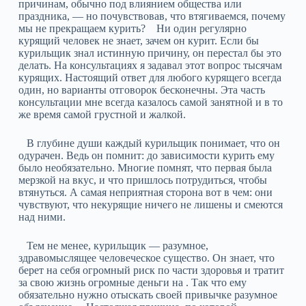
причинам, обычно под влиянием общества или
праздника, — но почувствовав, что втягиваемся, почему
мы не прекращаем курить? Ни один регулярно
курящий человек не знает, зачем он курит. Если бы
курильщик знал истинную причину, он перестал бы это
делать. На консультациях я задавал этот вопрос тысячам
курящих. Настоящий ответ для любого курящего всегда
один, но варианты отговорок бесконечны. Эта часть
консультации мне всегда казалось самой занятной и в то
же время самой грустной и жалкой.
В глубине души каждый курильщик понимает, что он
одурачен. Ведь он помнит: до зависимости курить ему
было необязательно. Многие помнят, что первая была
мерзкой на вкус, и что пришлось потрудиться, чтобы
втянуться. А самая неприятная сторона вот в чем: они
чувствуют, что некурящие ничего не лишены и смеются
над ними.
Тем не менее, курильщик — разумное,
здравомыслящее человеческое существо. Он знает, что
берет на себя огромный риск по части здоровья и тратит
за свою жизнь огромные деньги на . Так что ему
обязательно нужно отыскать своей привычке разумное