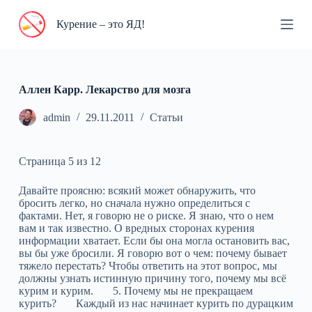
П
Курение – это ЯД!
е
р
е
й
т
и
Аллен Карр. Лекарство для мозга
к
с
admin
29.11.2011
Статьи
у
т
и
Страница 5 из 12
Давайте проясню: всякий может обнаружить, что
бросить легко, но сначала нужно определиться с
фактами. Нет, я говорю не о риске. Я знаю, что о нем
вам и так известно. О вредных сторонах курения
информации хватает. Если бы она могла остановить вас,
вы бы уже бросили. Я говорю вот о чем: почему бывает
тяжело перестать? Чтобы ответить на этот вопрос, мы
должны узнать истинную причину того, почему мы всё
курим и курим. 5. Почему мы не прекращаем
курить? Каждый из нас начинает курить по дурацким