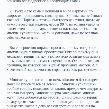
объясню все подробнее в следующих главах.
2. Пускай это самый мощный в мире наркотик по
скорости привыкания, сила привычки никогда не бывает
тяжелой. Наркотик этот — быстрого действия, поэтому
нужно всего три недели, чтобы 99 % никотина ушло из
вашего тела, — и реальная ломка настолько легка, что
многие курильщики жили и умирали, даже не осознав
себя наркоманами.
Вы совершенно вправе спросить: почему тогда столь
многим курильщикам бросить так тяжело, почему они
месяцами терпят пытку, а потом всю оставшуюся жизнь
временами невыносимо тоскуют по м. Ответ — вторая
причина, по которой мы курим: промывка мозгов. А с
химической зависимостью справиться как раз несложно.
Многие курильщики всю ночь обходятся без сигарет.
Даже не просыпаясь от ломки. Многие курильщики,
вообще говоря, покидают спальню, прежде чем закурить
первую сигарету; многие сперва завтракают; многие
ждут, пока доберутся до работы. Они спокойно терпят
ломку десять часов, и она их не волнует, — но проведи
они десять часов в день без сигарет, они рвали бы на