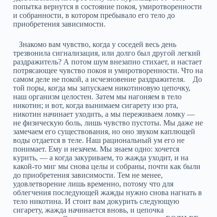
попытка вернутся в состояние покоя, умиротворенности
и собранности, в котором пребывало его тело до
приобретения зависимости.
Знакомо вам чувство, когда у соседей весь день
трезвонила сигнализация, или долго был другой легкий
раздражитель? А потом шум внезапно стихает, и настает
потрясающее чувство покоя и умиротворенности. Что на
самом деле не покой, а исчезновение раздражителя. До
той поры, когда мы запускаем никотиновую цепочку,
наш организм целостен. Затем мы нагоняем в тело
никотин; и вот, когда вынимаем сигарету изо рта,
никотин начинает уходить, а мы переживаем ломку —
не физическую боль, лишь чувство пустоты. Мы даже не
замечаем его существования, но оно звуком каплющей
воды отдается в теле. Наш рациональный ум его не
понимает. Ему и незачем. Мы знаем одно: хочется
курить, — а когда закуриваем, то жажда уходит, и на
какой-то миг мы снова целы и собраны, почти как были
до приобретения зависимости. Тем не менее,
удовлетворение лишь временно, потому что для
облегчения последующей жажды нужно снова нагнать в
тело никотина. И стоит вам докурить следующую
сигарету, жажда начинается вновь, и цепочка