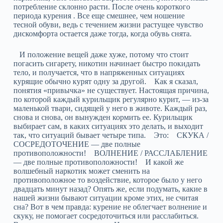
потребление склонно расти. После очень короткого
периода курения . Все еще смешнее, чем ношение
тесной обуви, ведь с течением жизни растущее чувство
дискомфорта остается даже тогда, когда обувь снята.
И положение вещей даже хуже, потому что стоит
погасить сигарету, никотин начинает быстро покидать
тело, и получается, что в напряженных ситуациях
курящие обычно курят одну за другой. Как я сказал,
понятия «привычка» не существует. Настоящая причина,
по которой каждый курильщик регулярно курит, — из-за
маленькой твари, сидящей у него в животе. Каждый раз,
снова и снова, он вынужден кормить ее. Курильщик
выбирает сам, в каких ситуациях это делать, и выходит
так, что ситуаций бывает четыре типа. Это: СКУКА /
СОСРЕДОТОЧЕНИЕ — две полные
противоположности! ВОЛНЕНИЕ / РАССЛАБЛЕНИЕ
— две полные противоположности! И какой же
волшебный наркотик может сменить на
противоположное то воздействие, которое было у него
двадцать минут назад? Опять же, если подумать, какие в
нашей жизни бывают ситуации кроме этих, не считая
сна? Вот в чем правда: курение не облегчает волнение и
скуку, не помогает сосредоточиться или расслабиться.