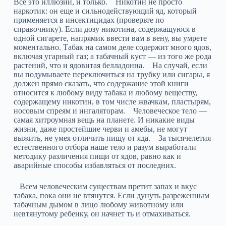
Все это иллюзии, и только. Никотин не просто
наркотик: он еще и сильнодействующий яд, который
применяется в инсектицидах (проверьте по
справочнику). Если дозу никотина, содержащуюся в
одной сигарете, напрямик ввести вам в вену, вы умрете
моментально. Табак на самом деле содержит много ядов,
включая угарный газ; а табачный куст — из того же рода
растений, что и ядовитая белладонна. На случай, если
вы подумываете переключиться на трубку или сигары, я
должен прямо сказать, что содержание этой книги
относится к любому виду табака и любому веществу,
содержащему никотин, в том числе жвачкам, пластырям,
носовым спреям и ингаляторам. Человеческое тело —
самая хитроумная вещь на планете. И никакие виды
жизни, даже простейшие черви и амебы, не могут
выжить, не умея отличить пищу от яда. За тысячелетия
естественного отбора наше тело и разум выработали
методику различения пищи от ядов, равно как и
аварийные способы избавляться от последних.
Всем человеческим существам претит запах и вкус
табака, пока они не втянутся. Если дунуть разреженным
табачным дымом в лицо любому животному или
невтянутому ребенку, он начнет ть и отмахиваться.