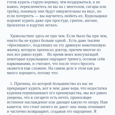
готов курить старую веревку, чем воздержаться, и не
важно, переключитесь ли вы на с ментолом, сигары или
трубку, поначалу они будут омерзительны на вкус, но
если потерпеть — вы научитесь любить их. Курильщики
норовят курить даже при простуде, гриппе, ангине,
бронхитах и вздутии легких.
Удовольствие здесь не при чем. Если было бы при чем,
никто бы не курил больше одной . Есть даже тысячи
«бросивших», подсевших на эту дрянную никотиновую
жвачку, которую прописал доктор, причем многие из
них все равно курят. Во время моих консультаций
некоторые курильщики ощущают тревогу, осознав себя
наркоманами, и считают, что после этого бросить
окажется еще сложнее. На самом деле в этом как раз
много хорошего, потому что:
1. Причина, по которой большинство из нас не
прекращает курить, вот в чем: даже веря, что недостатки
курения перевешивают его преимущества, мы все равно
уверены, что в сигарете есть нечто, приносящее
истинное наслаждение или дающее какую-то опору. Нам
кажется, что стоит ничего не дают: они лишь отнимают
и частично возвращают, создавая это ощущение. Я