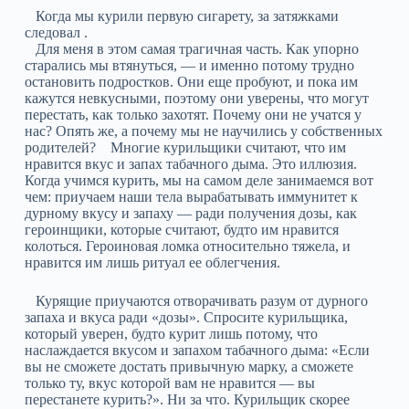
Когда мы курили первую сигарету, за затяжками
следовал .
Для меня в этом самая трагичная часть. Как упорно
старались мы втянуться, — и именно потому трудно
остановить подростков. Они еще пробуют, и пока им
кажутся невкусными, поэтому они уверены, что могут
перестать, как только захотят. Почему они не учатся у
нас? Опять же, а почему мы не научились у собственных
родителей? Многие курильщики считают, что им
нравится вкус и запах табачного дыма. Это иллюзия.
Когда учимся курить, мы на самом деле занимаемся вот
чем: приучаем наши тела вырабатывать иммунитет к
дурному вкусу и запаху — ради получения дозы, как
героинщики, которые считают, будто им нравится
колоться. Героиновая ломка относительно тяжела, и
нравится им лишь ритуал ее облегчения.
Курящие приучаются отворачивать разум от дурного
запаха и вкуса ради «дозы». Спросите курильщика,
который уверен, будто курит лишь потому, что
наслаждается вкусом и запахом табачного дыма: «Если
вы не сможете достать привычную марку, а сможете
только ту, вкус которой вам не нравится — вы
перестанете курить?». Ни за что. Курильщик скорее