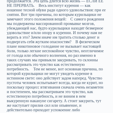
продолжается. Эта цепь длится всю жизнь — ЕСЛИ ЕЕ
НЕ ПРЕРВАТЬ. Весь институт курения — как
ношение тесной обуви ради одного удовольствия: при ее
снятии. Вот три причины, по которым курильщики не
замечают этого положения вещей: С самого рождения
мы подвержены массированной промывке мозгов,
убеждающей нас, будто курильщики находят безмерное
удовольствие и/или опору в курении. И почему нам не
верить в это? Зачем иначе им тратить столько денег и
подвергать себя жутким опасностям? В физическом
плане никотиновое голодание не вызывает настоящей
боли, только легкие неспокойное чувство, неотличимое
от голода или обычного волнения, но раз именно в
таких случаях мы привыкли закуривать, то склонны
рассматривать это чувство как естественную
потребность. Тем не менее, вот основная причина, по
которой курильщики не могут увидеть курение в
истинном свете: оно действует задом наперед. Чувство
пустоты человек испытывает всегда, когда не курит, но
поскольку процесс втягивания сначала очень незаметен
и постепенен, мы рассматриваем это чувство, как
естественную потребность, и не виним в нем
выкуренную накануне сигарету. А стоит закурить, тут
же наступает прилив сил или опьянение, и
действительно приходит успокоение либо