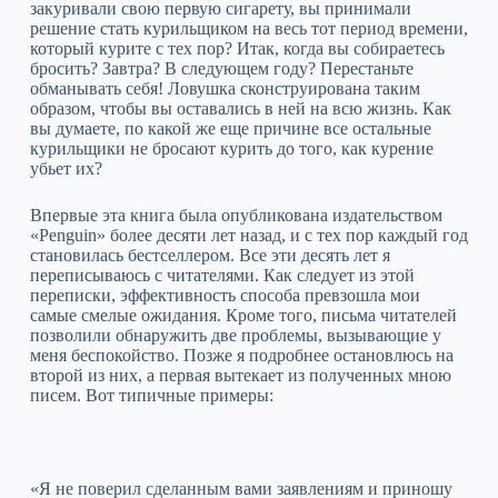
закуривали свою первую сигарету, вы принимали
решение стать курильщиком на весь тот период времени,
который курите с тех пор? Итак, когда вы собираетесь
бросить? Завтра? В следующем году? Перестаньте
обманывать себя! Ловушка сконструирована таким
образом, чтобы вы оставались в ней на всю жизнь. Как
вы думаете, по какой же еще причине все остальные
курильщики не бросают курить до того, как курение
убьет их?
Впервые эта книга была опубликована издательством
«Penguin» более десяти лет назад, и с тех пор каждый год
становилась бестселлером. Все эти десять лет я
переписываюсь с читателями. Как следует из этой
переписки, эффективность способа превзошла мои
самые смелые ожидания. Кроме того, письма читателей
позволили обнаружить две проблемы, вызывающие у
меня беспокойство. Позже я подробнее остановлюсь на
второй из них, а первая вытекает из полученных мною
писем. Вот типичные примеры:
«Я не поверил сделанным вами заявлениям и приношу