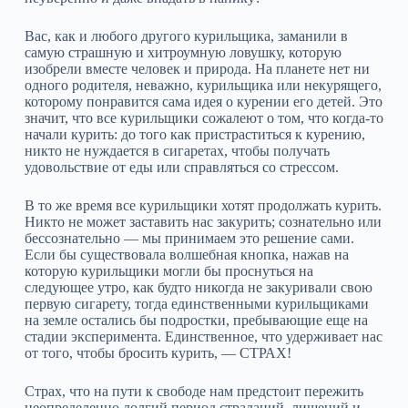
Вас, как и любого другого курильщика, заманили в
самую страшную и хитроумную ловушку, которую
изобрели вместе человек и природа. На планете нет ни
одного родителя, неважно, курильщика или некурящего,
которому понравится сама идея о курении его детей. Это
значит, что все курильщики сожалеют о том, что когда‑то
начали курить: до того как пристраститься к курению,
никто не нуждается в сигаретах, чтобы получать
удовольствие от еды или справляться со стрессом.
В то же время все курильщики хотят продолжать курить.
Никто не может заставить нас закурить; сознательно или
бессознательно — мы принимаем это решение сами.
Если бы существовала волшебная кнопка, нажав на
которую курильщики могли бы проснуться на
следующее утро, как будто никогда не закуривали свою
первую сигарету, тогда единственными курильщиками
на земле остались бы подростки, пребывающие еще на
стадии эксперимента. Единственное, что удерживает нас
от того, чтобы бросить курить, — СТРАХ!
Страх, что на пути к свободе нам предстоит пережить
неопределенно долгий период страданий, лишений и