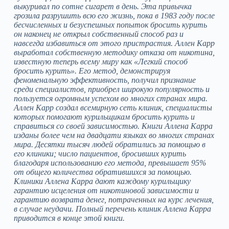
выкуривал по сотне сигарет в день. Эта привычка
грозила разрушить всю его жизнь, пока в 1983 году после
бесчисленных и безуспешных попыток бросить курить
он наконец не открыл собственный способ раз и
навсегда избавиться от этого пристрастия. Аллен Карр
выработал собственную методику отказа от никотина,
известную теперь всему миру как «Легкий способ
бросить курить». Его метод, демонстрируя
феноменальную эффективность, получил признание
среди специалистов, приобрел широкую популярность и
пользуется огромным успехом во многих странах мира.
Аллен Карр создал всемирную сеть клиник, специалисты
которых помогают курильщикам бросить курить и
справиться со своей зависимостью. Книги Аллена Карра
изданы более чем на двадцати языках во многих странах
мира. Десятки тысяч людей обратились за помощью в
его клиники; число пациентов, бросивших курить
благодаря использованию его метода, превышает 95%
от общего количества обратившихся за помощью.
Клиники Аллена Карра дают каждому курильщику
гарантию исцеления от никотиновой зависимости и
гарантию возврата денег, потраченных на курс лечения,
в случае неудачи. Полный перечень клиник Аллена Карра
приводится в конце этой книги.