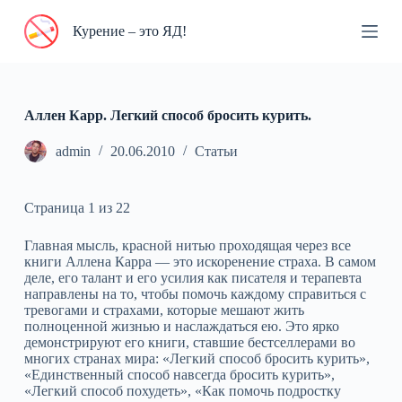
П
Курение – это ЯД!
е
р
е
й
т
и
Аллен Карр. Легкий способ бросить курить.
к
с
admin
20.06.2010
Статьи
у
т
и
Страница 1 из 22
Главная мысль, красной нитью проходящая через все
книги Аллена Карра — это искоренение страха. В самом
деле, его талант и его усилия как писателя и терапевта
направлены на то, чтобы помочь каждому справиться с
тревогами и страхами, которые мешают жить
полноценной жизнью и наслаждаться ею. Это ярко
демонстрируют его книги, ставшие бестселлерами во
многих странах мира: «Легкий способ бросить курить»,
«Единственный способ навсегда бросить курить»,
«Легкий способ похудеть», «Как помочь подростку