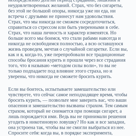
неудовлетворенных желаний. Страх, что без сигареты,
без этой не большой опоры, никогда уже ни еда, ни
встреча с друзьями не принесут нам удовольствия.
Страх, что мы никогда не сможем сосредоточиться,
справиться со стрессом или быть уверенными в себе.
Страх, что наша личность и характер изменятся. Но
больше всего мы боимся, что стали рабами навсегда и
никогда не освободимся полностью, а всю оставшуюся
жизнь проведем, мечтая о случайной сигаретке. Если вы,
как и я, когда‑то, уже перепробовали все традиционные
способы бросания курить и прошли через все страдания
того, что я называю «методом силы воли», то вы не
только подпадаете под влияние этого страха, но и
уверены, что никогда не сможете бросить курить.
Если вы боитесь, испытываете замешательство или
чувствуете, что сейчас самое неподходящее время, чтобы
бросить курить, — позвольте мне заверить вас, что ваши
опасения и замешательство вызваны страхом. Тем самым
страхом, который не снимается при помощи сигарет, а
лишь порождается ими. Ведь вы не принимали решения
угодить в никотиновую ловушку? Но как и все западни,
она устроена так, чтобы вы не смогли выбраться из нее.
Спросите себя: когда вы, в порядке эксперимента,