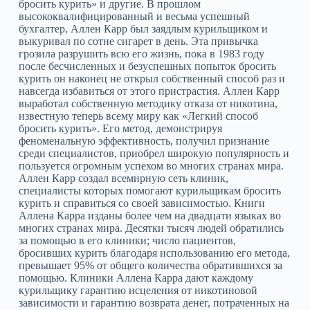
бросить курить» и другие. В прошлом
высококвалифицированный и весьма успешный
бухгалтер, Аллен Карр был заядлым курильщиком и
выкуривал по сотне сигарет в день. Эта привычка
грозила разрушить всю его жизнь, пока в 1983 году
после бесчисленных и безуспешных попыток бросить
курить он наконец не открыл собственный способ раз и
навсегда избавиться от этого пристрастия. Аллен Карр
выработал собственную методику отказа от никотина,
известную теперь всему миру как «Легкий способ
бросить курить». Его метод, демонстрируя
феноменальную эффективность, получил признание
среди специалистов, приобрел широкую популярность и
пользуется огромным успехом во многих странах мира.
Аллен Карр создал всемирную сеть клиник,
специалисты которых помогают курильщикам бросить
курить и справиться со своей зависимостью. Книги
Аллена Карра изданы более чем на двадцати языках во
многих странах мира. Десятки тысяч людей обратились
за помощью в его клиники; число пациентов,
бросивших курить благодаря использованию его метода,
превышает 95% от общего количества обратившихся за
помощью. Клиники Аллена Карра дают каждому
курильщику гарантию исцеления от никотиновой
зависимости и гарантию возврата денег, потраченных на