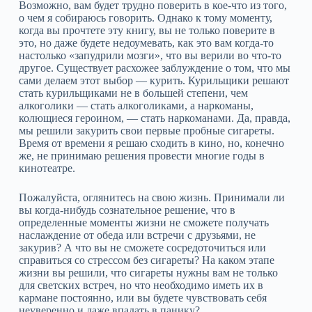
Возможно, вам будет трудно поверить в кое‑что из того,
о чем я собираюсь говорить. Однако к тому моменту,
когда вы прочтете эту книгу, вы не только поверите в
это, но даже будете недоумевать, как это вам когда‑то
настолько «запудрили мозги», что вы верили во что‑то
другое. Существует расхожее заблуждение о том, что мы
сами делаем этот выбор — курить. Курильщики решают
стать курильщиками не в большей степени, чем
алкоголики — стать алкоголиками, а наркоманы,
колющиеся героином, — стать наркоманами. Да, правда,
мы решили закурить свои первые пробные сигареты.
Время от времени я решаю сходить в кино, но, конечно
же, не принимаю решения провести многие годы в
кинотеатре.
Пожалуйста, оглянитесь на свою жизнь. Принимали ли
вы когда‑нибудь сознательное решение, что в
определенные моменты жизни не сможете получать
наслаждение от обеда или встречи с друзьями, не
закурив? А что вы не сможете сосредоточиться или
справиться со стрессом без сигареты? На каком этапе
жизни вы решили, что сигареты нужны вам не только
для светских встреч, но что необходимо иметь их в
кармане постоянно, или вы будете чувствовать себя
неуверенно и даже впадать в панику?