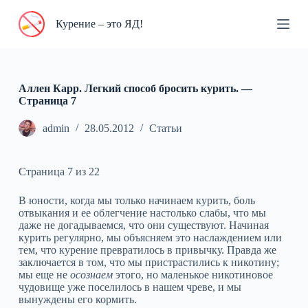
П
Курение – это ЯД!
е
р
е
й
т
и
Аллен Карр. Легкий способ бросить курить. —
к
Cтраница 7
с
у
admin
28.05.2012
Статьи
т
и
Страница 7 из 22
В юности, когда мы только начинаем курить, боль
отвыкания и ее облегчение настолько слабы, что мы
даже не догадываемся, что они существуют. Начиная
курить регулярно, мы объясняем это наслаждением или
тем, что курение превратилось в привычку. Правда же
заключается в том, что мы пристрастились к никотину;
мы еще не
осознаем
этого, но маленькое никотиновое
чудовище уже поселилось в нашем чреве, и мы
вынуждены его кормить.