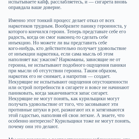
испытываете кайф, расслабляетесь, и — сигарета вновь
оправдала ваше доверие.
Именно этот тонкий процесс делает отказ от всех
наркотиков трудным. Вообразите панику героиниста, у
которого кончился героин. Теперь представьте себе его
радость, когда он смог наконец‑то сделать себе
инъекцию. Но можете ли вы представить себе
кого‑нибудь, кто действительно получает удовольствие
от инъекции наркотика, если сама мысль об этом
наполняет вас ужасом? Наркоманы, зависящие не от
героина, не испытывают подобного ощущения паники
при мысли об отсутствии героина. Таким образом,
наркотик его не снимает, а напротив — создает.
Некурящие не испытывают ощущения опустошенности
или острой потребности в сигарете и вовсе не начинают
паниковать, когда заканчивается запас сигарет.
Некурящие не могут понять, как курильщики могут
получать удовольствие от того, что засовывают эти
противные штуки в рот, разжигают их и затягиваются
этой гадостью, наполняя ей свои легкие. А знаете, что
особенно интересно? Курильщики тоже не могут понять,
почему они это делают.