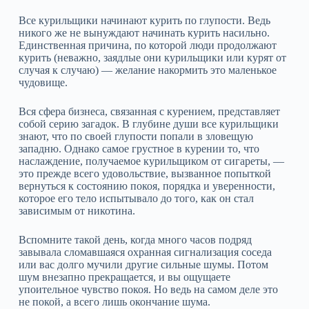
Все курильщики начинают курить по глупости. Ведь
никого же не вынуждают начинать курить насильно.
Единственная причина, по которой люди продолжают
курить (неважно, заядлые они курильщики или курят от
случая к случаю) — желание накормить это маленькое
чудовище.
Вся сфера бизнеса, связанная с курением, представляет
собой серию загадок. В глубине души все курильщики
знают, что по своей глупости попали в зловещую
западню. Однако самое грустное в курении то, что
наслаждение, получаемое курильщиком от сигареты, —
это прежде всего удовольствие, вызванное попыткой
вернуться к состоянию покоя, порядка и уверенности,
которое его тело испытывало до того, как он стал
зависимым от никотина.
Вспомните такой день, когда много часов подряд
завывала сломавшаяся охранная сигнализация соседа
или вас долго мучили другие сильные шумы. Потом
шум внезапно прекращается, и вы ощущаете
упоительное чувство покоя. Но ведь на самом деле это
не покой, а всего лишь окончание шума.