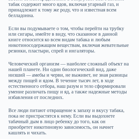
табак содержит много ядов, включая угарный газ, и
принадлежит к тому же роду, что и известная всем
белладонна.
Если вы подумываете о том, чтобы перейти на трубку
или сигары, имейте в виду, что сказанное в данной
книге относится ко всем видам табака и любым
никотиносодержащим веществам, включая жевательные
резинки, пластыри, спрей и ингаляторы.
Человеческий организм — наиболее сложный объект на
нашей планете. Ни один биологический вид, даже
низший
—
амебы и черви, не выживет, не зная разницы
между пищей и ядом. В течение тысяч лет, в ходе
естественного отбора, наш разум и тело сформировали
умение различать пищу и яд, а также надежные методы
избавления от последних.
Все люди питают отвращение к запаху и вкусу табака,
пока не пристрастятся к нему. Если вы выдохнете
табачный дым в лицо ребенку до того, как он
приобретет никотиновую зависимость, он начнет
кашлять и чихать.