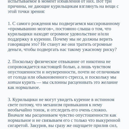
испытываемое в момент избавления от них. Вот три
причины, не дающие курильщикам взглянуть на вещи с
этой точки зрения:
1. С самого рождения мы подвергаемся массированному
«промыванию мозгов», постоянно слыша о том, что
курильщики находят огромное удовольствие и/или
поддержку в курении. Почему мы не должны верить
говорящим это? Не станут же они тратить огромные
деньги, чтобы подвергать нас такому ужасному риску?
2. Поскольку физическое отвыкание от никотина не
сопровождается настоящей болью, а лишь чувством
опустошенности и неуверенности, почти не отличимым
от голода или обыкновенного стресса, и поскольку мы
хотим
курить — мы склонны расценивать это желание
как нормальное.
3. Курильщики не могут увидеть курение в истинном
свете потому, что механизм привыкания к нему
необычайно тонок, и отследить его очень сложно.
Вначале мы расцениваем чувство опустошенности как
нормальное и не связываем его с только что выкуренной
сигаретой. Закурив, вы сразу же ощущаете прилив сил,