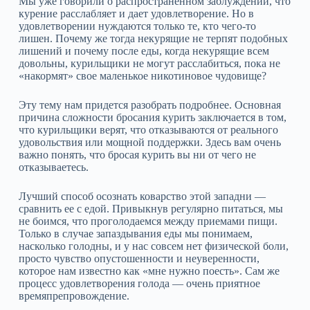
Мы уже говорили о распространенном заблуждении, что
курение расслабляет и дает удовлетворение. Но в
удовлетворении нуждаются только те, кто чего‑то
лишен. Почему же тогда некурящие не терпят подобных
лишений и почему после еды, когда некурящие всем
довольны, курильщики не могут расслабиться, пока не
«накормят» свое маленькое никотиновое чудовище?
Эту тему нам придется разобрать подробнее. Основная
причина сложности бросания курить заключается в том,
что курильщики верят, что отказываются от реального
удовольствия или мощной поддержки. Здесь вам очень
важно понять, что бросая курить вы ни от чего не
отказываетесь.
Лучший способ осознать коварство этой западни —
сравнить ее с едой. Привыкнув регулярно питаться, мы
не боимся, что проголодаемся между приемами пищи.
Только в случае запаздывания еды мы понимаем,
насколько голодны, и у нас совсем нет физической боли,
просто чувство опустошенности и неуверенности,
которое нам известно как «мне нужно поесть». Сам же
процесс удовлетворения голода — очень приятное
времяпрепровождение.