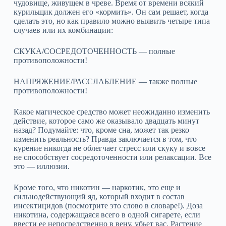
чудовище, живущем в чреве. Время от времени всякий
курильщик должен его «кормить». Он сам решает, когда
сделать это, но как правило можно выявить четыре типа
случаев или их комбинации:
СКУКА/СОСРЕДОТОЧЕННОСТЬ — полные
противоположности!
НАПРЯЖЕНИЕ/РАССЛАБЛЕНИЕ — также полные
противоположности!
Какое магическое средство может неожиданно изменить
действие, которое само же оказывало двадцать минут
назад? Подумайте: что, кроме сна, может так резко
изменить реальность? Правда заключается в том, что
курение никогда не облегчает стресс или скуку и вовсе
не способствует сосредоточенности или релаксации. Все
это — иллюзии.
Кроме того, что никотин — наркотик, это еще и
сильнодействующий яд, который входит в состав
инсектицидов (посмотрите это слово в словаре!). Доза
никотина, содержащаяся всего в одной сигарете, если
ввести ее непосредственно в вену, убьет вас. Растение