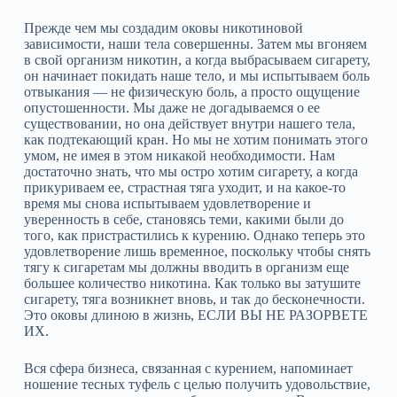
Прежде чем мы создадим оковы никотиновой
зависимости, наши тела совершенны. Затем мы вгоняем
в свой организм никотин, а когда выбрасываем сигарету,
он начинает покидать наше тело, и мы испытываем боль
отвыкания — не физическую боль, а просто ощущение
опустошенности. Мы даже не догадываемся о ее
существовании, но она действует внутри нашего тела,
как подтекающий кран. Но мы не хотим понимать этого
умом, не имея в этом никакой необходимости. Нам
достаточно знать, что мы остро хотим сигарету, а когда
прикуриваем ее, страстная тяга уходит, и на какое‑то
время мы снова испытываем удовлетворение и
уверенность в себе, становясь теми, какими были до
того, как пристрастились к курению. Однако теперь это
удовлетворение лишь временное, поскольку чтобы снять
тягу к сигаретам мы должны вводить в организм еще
большее количество никотина. Как только вы затушите
сигарету, тяга возникнет вновь, и так до бесконечности.
Это оковы длиною в жизнь, ЕСЛИ ВЫ НЕ РАЗОРВЕТЕ
ИХ.
Вся сфера бизнеса, связанная с курением, напоминает
ношение тесных туфель с целью получить удовольствие,