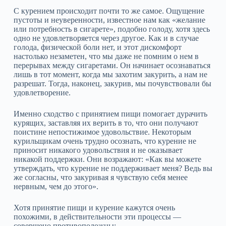
С курением происходит почти то же самое. Ощущение
пустоты и неуверенности, известное нам как «желание
или потребность в сигарете», подобно голоду, хотя здесь
одно не удовлетворяется через другое. Как и в случае
голода, физической боли нет, и этот дискомфорт
настолько незаметен, что мы даже не помним о нем в
перерывах между сигаретами. Он начинает осознаваться
лишь в тот момент, когда мы захотим закурить, а нам не
разрешат. Тогда, наконец, закурив, мы почувствовали бы
удовлетворение.
Именно сходство с принятием пищи помогает дурачить
курящих, заставляя их верить в то, что они получают
поистине непостижимое удовольствие. Некоторым
курильщикам очень трудно осознать, что курение не
приносит никакого удовольствия и не оказывает
никакой поддержки. Они возражают: «Как вы можете
утверждать, что курение не поддерживает меня? Ведь вы
же согласны, что закуривая я чувствую себя менее
нервным, чем до этого».
Хотя принятие пищи и курение кажутся очень
похожими, в действительности эти процессы —
совершено противоположны: