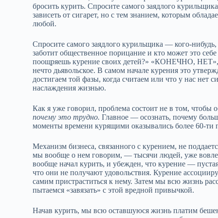
бросить курить. Спросите самого заядлого курильщика: 
зависеть от сигарет, но с тем знанием, которым обла
любой.
Спросите самого заядлого курильщика — кого‑нибудь, к
заботит общественное порицание и кто может это себе 
поощряешь курение своих детей?» «КОНЕЧНО, НЕТ», 
нечто дьявольское. В самом начале курения это утвержд
достигаем той фазы, когда считаем или что у нас нет с
наслаждения жизнью.
Как я уже говорил, проблема состоит не в том, чтобы о
почему это трудно.
Главное — осознать, почему больш
моменты времени курящими оказывались более 60‑ти 
Механизм бизнеса, связанного с курением, не поддае
мы вообще о нем говорим, — тысячи людей, уже вовлеч
вообще начал курить, и убежден, что курение — пустая 
что они не получают удовольствия. Курение ассоцииру
самим пристраститься к нему. Затем мы всю жизнь расс
пытаемся «завязать» с этой вредной привычкой.
Начав курить, мы всю оставшуюся жизнь платим беше