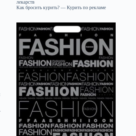
лекарств
Как бросить курить? — Курить по рекламе
я
—