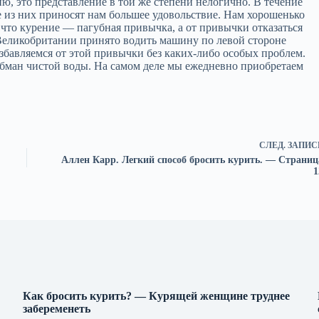
, это представление в той же степени нелогично. В течение
 из них приносят нам большее удовольствие. Нам хорошенько
что курение — пагубная привычка, а от привычки отказаться
 Великобритании принято водить машину по левой стороне
збавляемся от этой привычки без каких‑либо особых проблем.
обман чистой воды. На самом деле мы ежедневно приобретаем
СЛЕД.
ЗАПИС
Аллен Карр. Легкий способ бросить курить. — Cтраниц
1
Как бросить курить? — Курящей женщине труднее
забеременеть