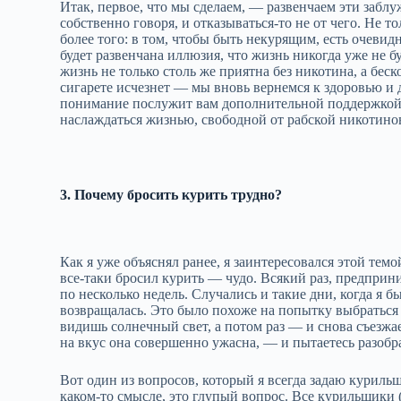
Итак, первое, что мы сделаем, — развенчаем эти забл
собственно говоря, и отказываться‑то не от чего. Не то
более того: в том, чтобы быть некурящим, есть очевид
будет развенчана иллюзия, что жизнь никогда уже не бу
жизнь не только столь же приятна без никотина, а бес
сигарете исчезнет — мы вновь вернемся к здоровью и д
понимание послужит вам дополнительной поддержкой и
наслаждаться жизнью, свободной от рабской никотино
3. Почему бросить курить трудно?
Как я уже объяснял ранее, я заинтересовался этой темо
все‑таки бросил курить — чудо. Всякий раз, предпри
по несколько недель. Случались и такие дни, когда я 
возвращалась. Это было похоже на попытку выбраться 
видишь солнечный свет, а потом раз — и снова съезжа
на вкус она совершенно ужасна, — и пытаетесь разобр
Вот один из вопросов, который я всегда задаю куриль
каком‑то смысле, это глупый вопрос. Все курильщики