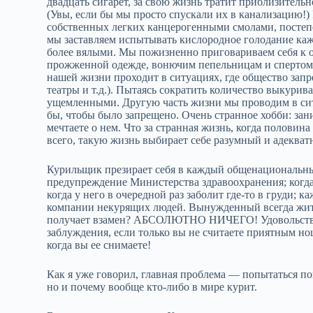
двадцать сигарет, за свою жизнь тратит приблизительн
(Увы, если бы мы просто спускали их в канализацию!)
собственных легких канцерогенными смолами, постепе
мы заставляем испытывать кислородное голодание каж
более вялыми. Мы пожизненно приговариваем себя к 
прожженной одежде, вонючим пепельницам и спертому 
нашей жизни проходит в ситуациях, где общество запр
театры и т.д.). Пытаясь сократить количество выкурив
ущемленными. Другую часть жизни мы проводим в ситу
бы, чтобы было запрещено. Очень странное хобби: зани
мечтаете о нем. Что за странная жизнь, когда половин
всего, такую жизнь выбирает себе разумный и адеква
Курильщик презирает себя в каждый общенациональный 
предупреждение Министерства здравоохранения; когда 
когда у него в очередной раз заболит где‑то в груди;
компании некурящих людей. Вынужденный всегда жить
получает взамен? АБСОЛЮТНО НИЧЕГО! Удовольстви
заблуждения, если только вы не считаете приятным но
когда вы ее снимаете!
Как я уже говорил, главная проблема — попытаться по
но и почему вообще кто‑либо в мире курит.