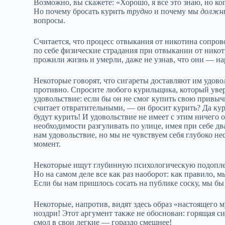
Возможно, вы скажете: «Хорошо, я все это знаю, но ког
Но почему бросать курить
трудно
и почему мы
должн
вопросы.
Считается, что процесс отвыкания от никотина сопро
по себе физические страдания при отвыкании от никот
прожили жизнь и умерли, даже не узнав, что они — н
Некоторые говорят, что сигареты доставляют им удовол
противно. Спросите любого курильщика, который увере
удовольствие: если бы он не смог купить свою привычн
считает отвратительными, — он бросит курить? Да кур
будут курить! И удовольствие не имеет с этим ничего 
необходимости разгуливать по улице, имея при себе д
нам удовольствие, но мы не чувствуем себя глубоко н
момент.
Некоторые ищут глубинную психологическую подоплек
Но на самом деле все как раз наоборот: как правило, 
Если бы нам пришлось сосать на публике соску, мы бы
Некоторые, напротив, видят здесь образ «настоящего
ноздри! Этот аргумент также не обоснован: горящая 
смол в свои легкие — гораздо смешнее!