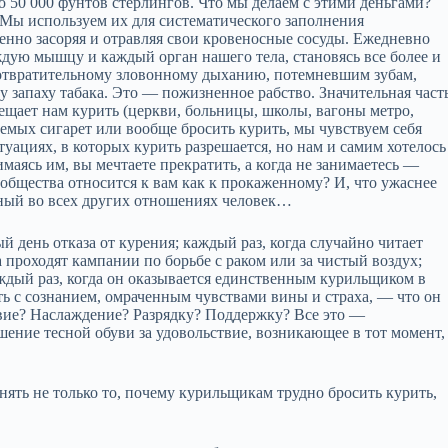
о 50 000 фунтов стерлингов. Что мы делаем с этими деньгами?
 Мы используем их для систематического заполнения
нно засоряя и отравляя свои кровеносные сосуды. Ежедневно
дую мышцу и каждый орган нашего тела, становясь все более и
отвратительному зловонному дыханию, потемневшим зубам,
запаху табака. Это — пожизненное рабство. Значительная част
ещает нам курить (церкви, больницы, школы, вагоны метро,
аемых сигарет или вообще бросить курить, мы чувствуем себя
ациях, в которых курить разрешается, но нам и самим хотелось
маясь им, вы мечтаете прекратить, а когда не занимаетесь —
а общества относится к вам как к прокаженному? И, что ужаснее
тный во всех других отношениях человек…
день отказа от курения; каждый раз, когда случайно читает
проходят кампании по борьбе с раком или за чистый воздух;
 каждый раз, когда он оказывается единственным курильщиком в
 с сознанием, омраченным чувствами вины и страха, — что он
е? Наслаждение? Разрядку? Поддержку? Все это —
шение тесной обуви за удовольствие, возникающее в тот момент,
нять не только то, почему курильщикам трудно бросить курить,