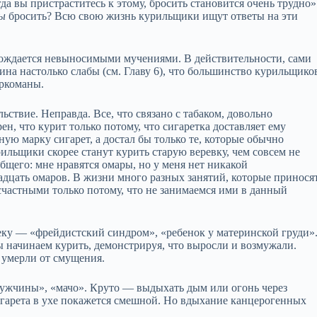
да вы пристраститесь к этому, бросить становится очень трудно»
ы
бросить? Всю свою жизнь курильщики ищут ответы на эти
вождается невыносимыми мучениями. В действительности, сами
ина настолько слабы (см. Главу 6), что большинство курильщико
аркоманы.
ьствие. Неправда. Все, что связано с табаком, довольно
н, что курит только потому, что сигаретка доставляет ему
ую марку сигарет, а достал бы только те, которые обычно
ильщики скорее станут курить старую веревку, чем совсем не
общего: мне нравятся омары, но у меня нет никакой
вадцать омаров. В жизни много разных занятий, которые принося
есчастными только потому, что не занимаемся ими в данный
у — «фрейдистский синдром», «ребенок у материнской груди»
мы начинаем курить, демонстрируя, что выросли и возмужали.
 умерли от смущения.
 мужчины», «мачо». Круто — выдыхать дым или огонь через
сигарета в ухе покажется смешной. Но вдыхание канцерогенных