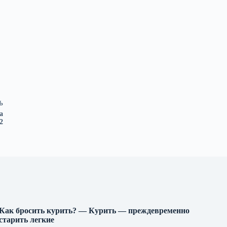
Ь
а
2
Как бросить курить? — Курить — преждевременно
старить легкие