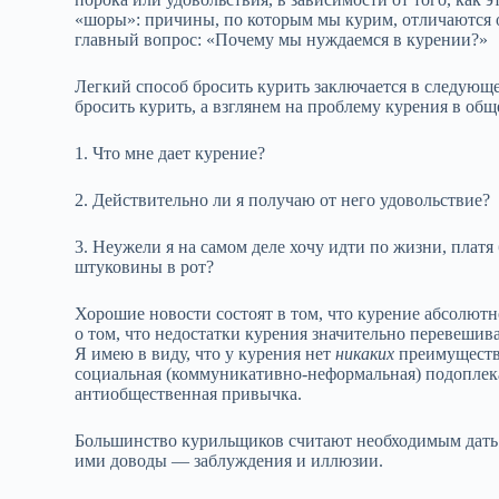
«шоры»: причины, по которым мы курим, отличаются от
главный вопрос: «Почему мы нуждаемся в курении?»
Легкий способ бросить курить заключается в следующем
бросить курить, а взглянем на проблему курения в об
1. Что мне дает курение?
2. Действительно ли я получаю от него удовольствие?
3. Неужели я на самом деле хочу идти по жизни, платя 
штуковины в рот?
Хорошие новости состоят в том, что курение абсолютно
о том, что недостатки курения значительно перевешив
Я имею в виду, что у курения нет
никаких
преимуществ.
социальная (коммуникативно‑неформальная) подоплека
антиобщественная привычка.
Большинство курильщиков считают необходимым дать
ими доводы — заблуждения и иллюзии.