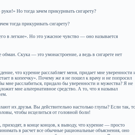
 руки!» Но тогда зачем прикуривать сигарету?
ачем тогда прикуривать сигарету?
о в легкие». Но это ужасное чувство — оно называется
 обман. Скука — это умонастроение, а ведь в сигарете нет
дение, что курение расслабляет меня, придает мне уверенности 
етает в копеечку». Почему же я не пошел к врачу и не попросил
 бы мне расслабиться, придало бы уверенности и мужества? Я не
дложит мне альтернативное средство. А то, что я называл
ем.
елают их друзья. Вы действительно настолько глупы? Если так, т
головы, чтобы исцелиться от головной боли!
приходят, в конце концов, к выводу, что курение — просто
ринимать в расчет все обычные рациональные объяснения, оно