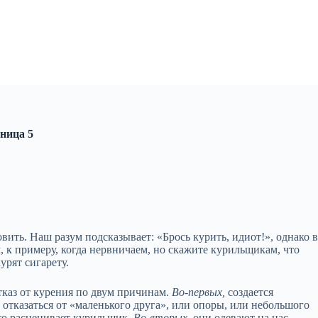
ница 5
овить. Наш разум подсказывает: «Брось курить, идиот!», однако 
, к примеру, когда нервничаем, но скажите курильщикам, что
урят сигарету.
тказ от курения по двум причинам.
Во‑первых,
создается
тказаться от «маленького друга», или опоры, или небольшого
это расценивает курильщик.
Во‑вторых,
они одевают на нас