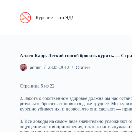
П
е
р
Курение – это ЯД!
е
й
т
и
к
с
у
Аллен Карр. Легкий способ бросить курить. — Cтра
т
и
admin
28.05.2012
Статьи
Страница 5 из 22
2. Забота о собственном здоровье должна бы нас остан
результате бросить становится даже труднее. Мы курим
курение убивает их, и первое, что они сделают — прик
3. Все доводы на самом деле значительно усложняют о
ощущение жертвоприношения, так как нас вынуждают о
порока или удовольствия, в зависимости от того, как 