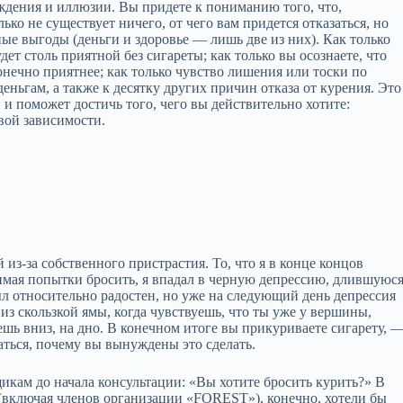
уждения и иллюзии. Вы придете к пониманию того, что,
лько не существует ничего, от чего вам придется отказаться, но
ные выгоды (деньги и здоровье — лишь две из них). Как только
дет столь приятной без сигареты; как только вы осознаете, что
конечно приятнее; как только чувство лишения или тоски по
еньгам, а также к десятку других причин отказа от курения. Это
 поможет достичь того, чего вы действительно хотите:
вой зависимости.
й из‑за собственного пристрастия. То, что я в конце концов
нимая попытки бросить, я впадал в черную депрессию, длившуюс
был относительно радостен, но уже на следующий день депрессия
из скользкой ямы, когда чувствуешь, что ты уже у вершины,
ешь вниз, на дно. В конечном итоге вы прикуриваете сигарету, 
аться, почему вы вынуждены это сделать.
щикам до начала консультации: «Вы хотите бросить курить?» В
 (включая членов организации «FORESТ»), конечно, хотели бы