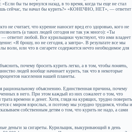
«Если бы ты вернулся назад, в то время, когда ты еще не стал
даешь сейчас, ты начал бы курить?» «КОНЕЧНО, НЕТ», — ответит
то не считает, что курение наносит вред его здоровью, кого не
позволить (а таких людей сегодня не так уж много): «Ты
— ответит любой. Все курильщики чувствуют, что ими владеет
ение: «Я брошу, но не сегодня, а завтра». В результате все мы
илы воли, или что в сигарете содержится нечто необходимое для
бъяснить, почему бросить курить легко, а в том, чтобы
понять,
инство людей вообще начинает курить, так что в некоторые
процентов населения нашей планеты.
тся рациональному объяснению. Единственная причина, почему
енных в него. При этом каждый из них сожалеет о том, что
трата времени и денег. Хотя, глядя на курящих, трудно поверить
ется с миром взрослых, и поэтому мы усердно трудимся, чтобы 
казываем собственным детям о том, что курить не надо, а сами
ные деньги за сигареты. Курильщик, выкуривающий в день