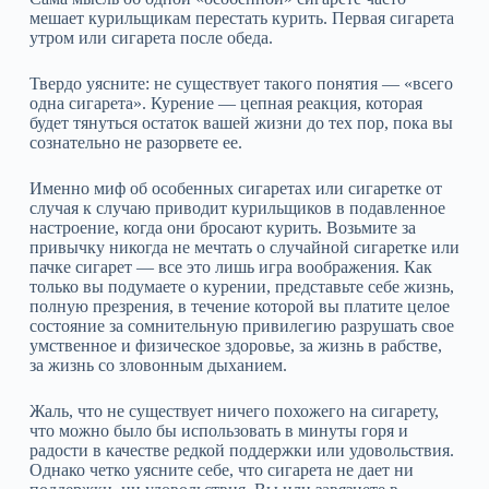
мешает курильщикам перестать курить. Первая сигарета
утром или сигарета после обеда.
Твердо уясните: не существует такого понятия — «всего
одна сигарета». Курение — цепная реакция, которая
будет тянуться остаток вашей жизни до тех пор, пока вы
сознательно не разорвете ее.
Именно миф об особенных сигаретах или сигаретке от
случая к случаю приводит курильщиков в подавленное
настроение, когда они бросают курить. Возьмите за
привычку никогда не мечтать о случайной сигаретке или
пачке сигарет — все это лишь игра воображения. Как
только вы подумаете о курении, представьте себе жизнь,
полную презрения, в течение которой вы платите целое
состояние за сомнительную привилегию разрушать свое
умственное и физическое здоровье, за жизнь в рабстве,
за жизнь со зловонным дыханием.
Жаль, что не существует ничего похожего на сигарету,
что можно было бы использовать в минуты горя и
радости в качестве редкой поддержки или удовольствия.
Однако четко уясните себе, что сигарета не дает ни