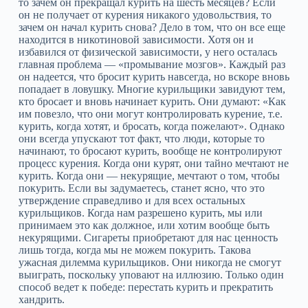
то зачем он прекращал курить на шесть месяцев? Если
он не получает от курения никакого удовольствия, то
зачем он начал курить снова? Дело в том, что он все еще
находится в никотиновой зависимости. Хотя он и
избавился от физической зависимости, у него осталась
главная проблема — «промывание мозгов». Каждый раз
он надеется, что бросит курить навсегда, но вскоре вновь
попадает в ловушку. Многие курильщики завидуют тем,
кто бросает и вновь начинает курить. Они думают: «Как
им повезло, что они могут контролировать курение, т.е.
курить, когда хотят, и бросать, когда пожелают». Однако
они всегда упускают тот факт, что люди, которые то
начинают, то бросают курить, вообще не контролируют
процесс курения. Когда они курят, они тайно мечтают не
курить. Когда они — некурящие, мечтают о том, чтобы
покурить. Если вы задумаетесь, станет ясно, что это
утверждение справедливо и для всех остальных
курильщиков. Когда нам разрешено курить, мы или
принимаем это как должное, или хотим вообще быть
некурящими. Сигареты приобретают для нас ценность
лишь тогда, когда мы не можем покурить. Такова
ужасная дилемма курильщиков. Они никогда не смогут
выиграть, поскольку уповают на иллюзию. Только один
способ ведет к победе: перестать курить и прекратить
хандрить.