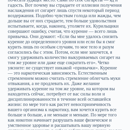
гадость. Вот почему вы страдаете от иллюзии получения
наслаждения от сигарет лишь спустя некоторый период
воздержания. Подобно чувствам голода или жажды, чем
дольше вы от них страдаете, тем больше удовольствия
испытываете, когда, наконец, утоляете их. Курильщики
совершают ошибку, считая, что курение — всего лишь
привычка. Они думают: «Если бы мне удалось снизить
курение до определенного уровня или если бы я смог
курить лишь по особым случаям, то мое тело и разум
согласились бы с этим. Потом, если мне захочется, я
смогу удерживать количество выкуриваемых сигарет на
том же уровне или даже еще сократить его». Четко
уясните: не существует никакой «привычки». Курение
— это наркотическая зависимость. Естественным
стремлением можно считать стремление облегчать муки
отвыкания, а не продлевать их. Даже желание
удерживать курение на том же уровне, на котором вы
находитесь сейчас, потребует от вас силы воли и
дисциплинированности в течение всей оставшейся
жизни: по мере того как растет невосприимчивость
вашего организма к наркотику, вам хочется курить все
больше и больше, а не меньше и меньше. По мере того
как никотин начинает разрушать ваше физическое и
умственное здоровье и расшатывать вашу нервную