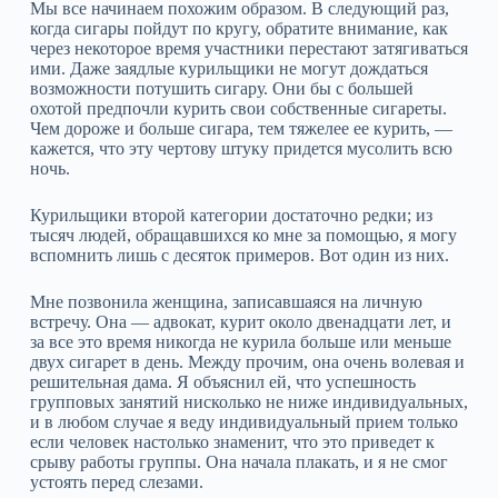
Мы все начинаем похожим образом. В следующий раз,
когда сигары пойдут по кругу, обратите внимание, как
через некоторое время участники перестают затягиваться
ими. Даже заядлые курильщики не могут дождаться
возможности потушить сигару. Они бы с большей
охотой предпочли курить свои собственные сигареты.
Чем дороже и больше сигара, тем тяжелее ее курить, —
кажется, что эту чертову штуку придется мусолить всю
ночь.
Курильщики второй категории достаточно редки; из
тысяч людей, обращавшихся ко мне за помощью, я могу
вспомнить лишь с десяток примеров. Вот один из них.
Мне позвонила женщина, записавшаяся на личную
встречу. Она — адвокат, курит около двенадцати лет, и
за все это время никогда не курила больше или меньше
двух сигарет в день. Между прочим, она очень волевая и
решительная дама. Я объяснил ей, что успешность
групповых занятий нисколько не ниже индивидуальных,
и в любом случае я веду индивидуальный прием только
если человек настолько знаменит, что это приведет к
срыву работы группы. Она начала плакать, и я не смог
устоять перед слезами.