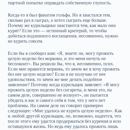
тщетной попытке оправдать собственную глупость.
Когда‑то я был фанатом гольфа. Но я хвастался тем,
сколько раз я сыграл, а хотел сыграть еще больше.
Почему же курильщики хвастаются тем, как мало они
курят? Если это — истинный критерий, то чтобы
добиться подлинного восхищения, несомненно, нужно
не курить совсем.
Если бы я сообщил вам: «Я, знаете ли, могу прожить
целую неделю без моркови, и это меня ничуть не
беспокоит». Вы решили бы, что я, несомненно, псих.
Если мне нравится морковь, то зачем же я хочу прожить
без нее целую неделю? Если я не получаю от нее
удовольствия, то зачем же мне делать подобное
заявление? Поэтому когда курильщик заявляет: «Я могу
прожить целую неделю без сигареты, и меня это, на
самом деле, совершенно не волнует», он пытается
убедить и вас и самого себя в том, что у него нет
проблемы. На самом деле он говорит примерно
следующее: «Мне удалось не курить целую неделю». Как
и любой другой курильщик, он, возможно, надеется, что
после этого ему удастся продержаться без курения и всю
оставшуюся жизнь. Но ведь ему удалось прожить лишь