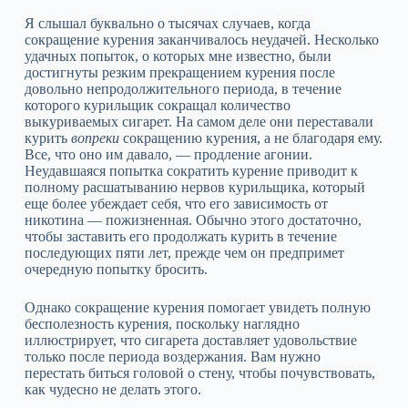
Я слышал буквально о тысячах случаев, когда
сокращение курения заканчивалось неудачей. Несколько
удачных попыток, о которых мне известно, были
достигнуты резким прекращением курения после
довольно непродолжительного периода, в течение
которого курильщик сокращал количество
выкуриваемых сигарет. На самом деле они переставали
курить
вопреки
сокращению курения, а не благодаря ему.
Все, что оно им давало, — продление агонии.
Неудавшаяся попытка сократить курение приводит к
полному расшатыванию нервов курильщика, который
еще более убеждает себя, что его зависимость от
никотина — пожизненная. Обычно этого достаточно,
чтобы заставить его продолжать курить в течение
последующих пяти лет, прежде чем он предпримет
очередную попытку бросить.
Однако сокращение курения помогает увидеть полную
бесполезность курения, поскольку наглядно
иллюстрирует, что сигарета доставляет удовольствие
только после периода воздержания. Вам нужно
перестать биться головой о стену, чтобы почувствовать,
как чудесно не делать этого.