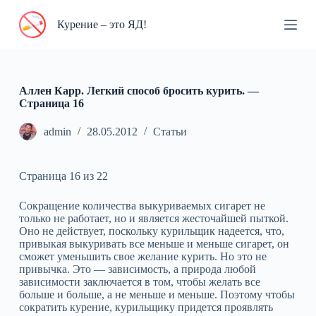
П
Курение – это ЯД!
е
р
е
й
т
и
Аллен Карр. Легкий способ бросить курить. —
к
Cтраница 16
с
у
admin
28.05.2012
Статьи
т
и
Страница 16 из 22
Сокращение количества выкуриваемых сигарет не
только не работает, но и является жесточайшей пыткой.
Оно не действует, поскольку курильщик надеется, что,
привыкая выкуривать все меньше и меньше сигарет, он
сможет уменьшить свое желание курить. Но это не
привычка. Это — зависимость, а природа любой
зависимости заключается в том, чтобы желать все
больше и больше, а не меньше и меньше. Поэтому чтобы
сократить курение, курильщику придется проявлять