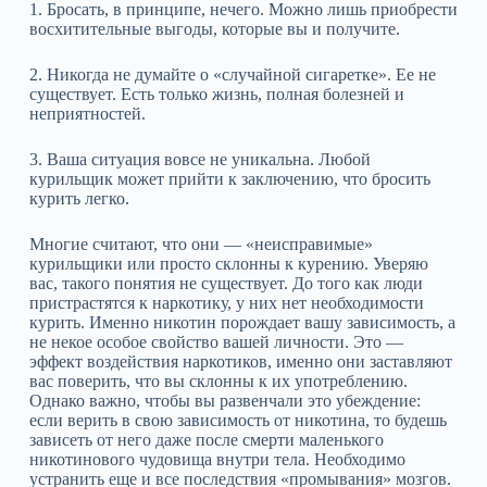
1. Бросать, в принципе, нечего. Можно лишь приобрести
восхитительные выгоды, которые вы и получите.
2. Никогда не думайте о «случайной сигаретке». Ее не
существует. Есть только жизнь, полная болезней и
неприятностей.
3. Ваша ситуация вовсе не уникальна. Любой
курильщик может прийти к заключению, что бросить
курить легко.
Многие считают, что они — «неисправимые»
курильщики или просто склонны к курению. Уверяю
вас, такого понятия не существует. До того как люди
пристрастятся к наркотику, у них нет необходимости
курить. Именно никотин порождает вашу зависимость, а
не некое особое свойство вашей личности. Это —
эффект воздействия наркотиков, именно они заставляют
вас поверить, что вы склонны к их употреблению.
Однако важно, чтобы вы развенчали это убеждение:
если верить в свою зависимость от никотина, то будешь
зависеть от него даже после смерти маленького
никотинового чудовища внутри тела. Необходимо
устранить еще и все последствия «промывания» мозгов.