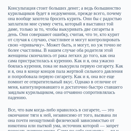
Консультация стоит больших денег; а ведь большинство
курильщиков будет в недоумении, прежде всего, почему
она вообще захотела бросить курить. Они бы с радостью
заплатили мне сумму счета, который я выставил той
даме, только за то, чтобы выкуривать две сигареты в
день. Они совершают ошибку, считая, что те, кто курит
от случая к случаю, счастливее и могут контролировать
свою «привычку». Может быть, и могут, но уж точно не
более счастливы. В нашем случае оба родителя этой
женщины скончались от рака легких до того, как она
сама пристрастилась к курению. Как и я, она ужасно
боялась курения, пока не выкурила первую сигарету. Как
и я, она в конце концов пала жертвой сильного давления
и попробовала первую сигарету. Как и я, она все еще
помнит ее отвратительный вкус. Однако в отличие от
меня, капитулировавшего и достаточно быстро ставшего
заядлым курильщиком, она отчаянно сопротивлялась
падению.
Все, что вам когда‑либо нравилось в сигарете, — это
окончание тяги к ней, независимо от того, вызвана ли
она почти неощутимой физической зависимостью от
никотина или пыткой ума, источник которой — запрет
почесать зудящее место. Сами по себе сигареты — яд и