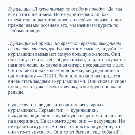
Курильщик «Я курю только по особому поводу».
Да, мы
все с этого начинаем. Но не удивительно ли, как
стремительно растет количество особых случаев, и вот,
прежде чем мы осознаем это, мы начинаем курить по
любому поводу.
Курильщик «Я бросил, но время от времени выкуриваю
сигаретку или сигару».
В известном смысле, подобные
курильщики вызывают самую большую жалость. Они
или живут, считая себя обделенными, или, что случается
намного чаще, их случайная сигара превращается в две.
Они остаются на скользкой дорожке, ведущей лишь в
одну сторону — ВНИЗ. Рано или поздно им придется
вновь стать заядлыми курильщиками. Они снова и снова
попадают в ту же самую ловушку, в которую попадали
раньше.
Существуют еще две категории нерегулярных
курильщиков. Первый тип — курильщики,
выкуривающие лишь случайную сигаретку или сигару
на вечеринках. На самом‑то деле, они — некурящие. Им
не нравится курить. Это всего лишь их ощущение, что
они что‑то упускают. Они хотят быть в гуще событий.