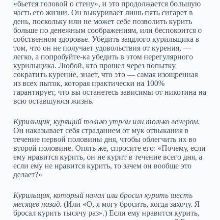
«бьется головой о стену», и это продолжается большую
часть его жизни. Он выкуривает лишь пять сигарет в
день, поскольку или не может себе позволить курить
больше по денежным соображениям, или беспокоится о
собственном здоровье. Убедить заядлого курильщика в
том, что он не получает удовольствия от курения, —
легко, а попробуйте‑ка убедить в этом нерегулярного
курильщика. Любой, кто прошел через попытку
сократить курение, знает, что это — самая изощренная
из всех пыток, которая практически на 100%
гарантирует, что вы останетесь зависимы от никотина на
всю оставшуюся жизнь.
Курильщик, курящий только утром или только вечером.
Он наказывает себя страданием от мук отвыкания в
течение первой половины дня, чтобы облегчить их во
второй половине. Опять же, спросите его: «Почему, если
ему нравится курить, он не курит в течение всего дня, а
если ему не нравится курить, то зачем он вообще это
делает?»
Курильщик, который начал или бросил курить шесть
месяцев назад.
(Или «О, я могу бросить, когда захочу. Я
бросал курить тысячу раз».) Если ему нравится курить,