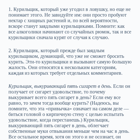
1. Курильщик, который уже угодил в ловушку, но еще не
понимает этого. Не завидуйте им: они просто пробуют
нектар с хищных растений и, по всей вероятности,
вскоре станут заядлыми курильщиками. Помните: как
все алкоголики начинают со случайных рюмок, так и все
курильщики сначала курят от случая к случаю.
2. Курильщик, который прежде был заядлым
курильщиком, думающий, что уже не сможет бросить
курить. Эти‑то курильщики и вызывают самую большую
жалость. Они относятся к нескольким категориям,
каждая из которых требует отдельных комментариев.
Курильщик, выкуривающий пять сигарет в день.
Если он
получает от сигарет удовольствие, то почему
выкуривает всего пять сигарет в день? Если ему все
равно, то зачем тогда вообще курить? (Надеюсь, вы
помните, что эта «привычка» означает на самом деле —
биться головой о кирпичную стену с целью испытать
удовольствие, когда перестанешь.) Курильщик,
выкуривающий пять сигарет в день, облегчает
собственные муки отвыкания меньше чем на час в день.
Все остальное время, хотя он этого и не осознает, он