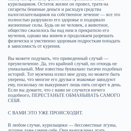
курильщиком. Остаток жизни он провел, тратя на
сигареты бешеные деньги и расходуя средства
налогоплательщиков на собственное лечение — все это
полностью разрушило его здоровье и подорвало
жизненные силы. Будь он не человек, а животное,
общество сжалилось бы над ним и прекратило его
мучения, однако мы живем и продолжаем разрешать
физически и умственно здоровым подросткам попадать
в зависимость от курения.
Вы можете подумать, что приведенный случай —
преувеличение. Да, это крайний случай, но отнюдь не
уникальный. Мне известны буквально тысячи подобных
историй. Тот мужчина излил мне душу, но можете быть
уверены, что многие его друзья и знакомые завидуют
ему, поскольку он выкуривает лишь пять сигарет в день.
Если вы думаете, что с вами не случится ничего
подобного, ПЕРЕСТАНЬТЕ ОБМАНЫВАТЬ САМОГО
СЕБЯ.
С ВАМИ ЭТО УЖЕ ПРОИСХОДИТ.
В любом случае, курильщики — бессовестные лгуны,
лгущие даже самим себе. Они вынуждены лгать.