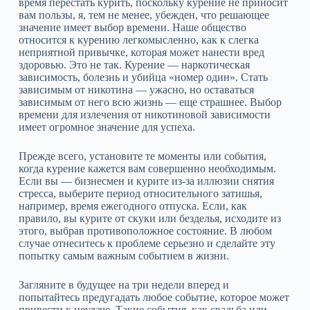
время перестать курить, поскольку курение не приносит
вам пользы, я, тем не менее, убежден, что решающее
значение имеет выбор времени. Наше общество
относится к курению легкомысленно, как к слегка
неприятной привычке, которая может нанести вред
здоровью. Это не так. Курение — наркотическая
зависимость, болезнь и убийца «номер один». Стать
зависимым от никотина — ужасно, но оставаться
зависимым от него всю жизнь — еще страшнее. Выбор
времени для излечения от никотиновой зависимости
имеет огромное значение для успеха.
Прежде всего, установите те моменты или события,
когда курение кажется вам совершенно необходимым.
Если вы — бизнесмен и курите из‑за иллюзии снятия
стресса, выберите период относительного затишья,
например, время ежегодного отпуска. Если, как
правило, вы курите от скуки или безделья, исходите из
этого, выбрав противоположное состояние. В любом
случае отнеситесь к проблеме серьезно и сделайте эту
попытку самым важным событием в жизни.
Загляните в будущее на три недели вперед и
попытайтесь предугадать любое событие, которое может
привести к неудаче. Такие события, как свадьба или