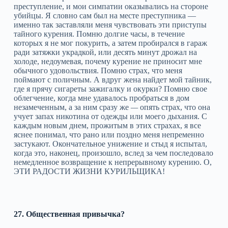
преступление, и мои симпатии оказывались на стороне
убийцы. Я словно сам был на месте преступника —
именно так заставляли меня чувствовать эти приступы
тайного курения. Помню долгие часы, в течение
которых я не мог покурить, а затем пробирался в гараж
ради затяжки украдкой, или десять минут дрожал на
холоде, недоумевая, почему курение не приносит мне
обычного удовольствия. Помню страх, что меня
поймают с поличным. А вдруг жена найдет мой тайник,
где я прячу сигареты зажигалку и окурки? Помню свое
облегчение, когда мне удавалось пробраться в дом
незамеченным, а за ним сразу же
—
опять страх, что она
учует запах никотина от одежды или моего дыхания. С
каждым новым днем, прожитым в этих страхах, я все
яснее понимал, что рано или поздно меня непременно
застукают. Окончательное унижение и стыд я испытал,
когда это, наконец, произошло, вслед за чем последовало
немедленное возвращение к непрерывному курению. О,
ЭТИ РАДОСТИ ЖИЗНИ КУРИЛЬЩИКА!
27. Общественная привычка?