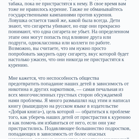
табака, пока не пристрастятся к нему. В свое время вам
тоже не нравилось курение. Также не обманывайтесь
государственными кампаниями против курения.
Ловушка остается такой же, какой была всегда. Дети
знают, что сигареты убивают, но еще они прекрасно
понимают, что одна сигарета не убьет. На определенном
этапе они могут попасть под влияние друга или
подруги, одноклассника или коллеги по работе.
Возможно, вы считаете, что им нужно просто
попробовать закурить одну сигарету, вкус которой будет
настолько ужасен, что они никогда не пристрастятся к
курению.
Мне кажется, что неспособность общества
предотвратить попадание наших детей в зависимость от
никотина и других наркотиков, — самая печальная из
всех многочисленных грустных сторон обсуждаемой
нами проблемы. Я много размышлял над этим и написал
книгу (вышедшую на русском языке в издательстве
«Добрая книга»), цель которой — обратиться к проблеме
того, как уберечь наших детей от пристрастия к курению
и как помочь им избавиться от него, если они уже
пристрастились. Подавляющее большинство подростков,
попадающих в зависимость от более опасных