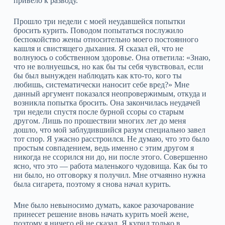
привело к разводу.
Прошло три недели с моей неудавшейся попытки
бросить курить. Поводом попытаться послужило
беспокойство жены относительно моего постоянного
кашля и свистящего дыхания. Я сказал ей, что не
волнуюсь о собственном здоровье. Она ответила: «Знаю,
что не волнуешься, но как бы ты себя чувствовал, если
бы был вынужден наблюдать как кто‑то, кого ты
любишь, систематически наносит себе вред?» Мне
данный аргумент показался неопровержимым, откуда и
возникла попытка бросить. Она закончилась неудачей
три недели спустя после бурной ссоры со старым
другом. Лишь по прошествии многих лет до меня
дошло, что мой заблудившийся разум специально завел
тот спор. Я ужасно расстроился. Не думаю, что это было
простым совпадением, ведь именно с этим другом я
никогда не ссорился ни до, ни после этого. Совершенно
ясно, что это — работа маленького чудовища. Как бы то
ни было, но отговорку я получил. Мне отчаянно нужна
была сигарета, поэтому я снова начал курить.
Мне было невыносимо думать, какое разочарование
принесет решение вновь начать курить моей жене,
поэтому я ничего ей не сказал. Я курил только в