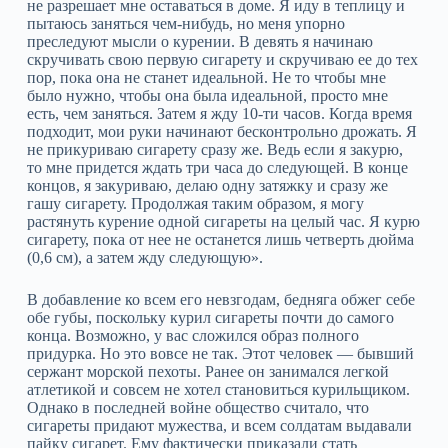
не разрешает мне оставаться в доме. Я иду в теплицу и
пытаюсь заняться чем‑нибудь, но меня упорно
преследуют мысли о курении. В девять я начинаю
скручивать свою первую сигарету и скручиваю ее до тех
пор, пока она не станет идеальной. Не то чтобы мне
было нужно, чтобы она была идеальной, просто мне
есть, чем заняться. Затем я жду 10‑ти часов. Когда время
подходит, мои руки начинают бесконтрольно дрожать. Я
не прикуриваю сигарету сразу же. Ведь если я закурю,
то мне придется ждать три часа до следующей. В конце
концов, я закуриваю, делаю одну затяжку и сразу же
гашу сигарету. Продолжая таким образом, я могу
растянуть курение одной сигареты на целый час. Я курю
сигарету, пока от нее не останется лишь четверть дюйма
(0,6 см), а затем жду следующую».
В добавление ко всем его невзгодам, бедняга обжег себе
обе губы, поскольку курил сигареты почти до самого
конца. Возможно, у вас сложился образ полного
придурка. Но это вовсе не так. Этот человек — бывший
сержант морской пехоты. Ранее он занимался легкой
атлетикой и совсем не хотел становиться курильщиком.
Однако в последней войне общество считало, что
сигареты придают мужества, и всем солдатам выдавали
пайку сигарет. Ему фактически приказали стать