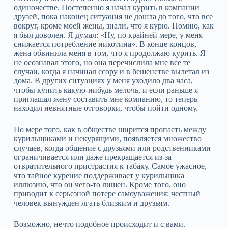
одиночестве. Постепенно я начал курить в компании
друзей, пока наконец ситуация не дошла до того, что все
вокруг, кроме моей жены, знали, что я курю. Помню, как
я был доволен. Я думал: «Ну, по крайней мере, у меня
снижается потребление никотина». В конце концов,
жена обвинила меня в том, что я продолжаю курить. Я
не осознавал этого, но она перечислила мне все те
случаи, когда я начинал ссору и в бешенстве вылетал из
дома. В других ситуациях у меня уходило два часа,
чтобы купить какую‑нибудь мелочь, и если раньше я
приглашал жену составить мне компанию, то теперь
находил невнятные отговорки, чтобы пойти одному.
По мере того, как в обществе ширится пропасть между
курильщиками и некурящими, появляется множество
случаев, когда общение с друзьями или родственниками
ограничивается или даже прекращается из‑за
отвратительного пристрастия к табаку. Самое ужасное,
что тайное курение поддерживает у курильщика
иллюзию, что он чего‑то лишен. Кроме того, оно
приводит к серьезной потере самоуважения: честный
человек вынужден лгать близким и друзьям.
Возможно, нечто подобное происходит и с вами.