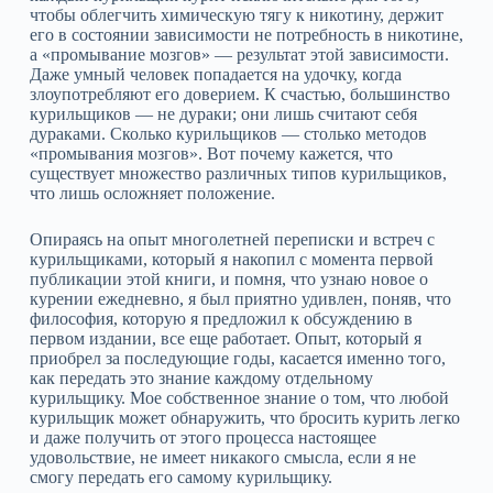
чтобы облегчить химическую тягу к никотину, держит
его в состоянии зависимости не потребность в никотине,
а «промывание мозгов» — результат этой зависимости.
Даже умный человек попадается на удочку, когда
злоупотребляют его доверием. К счастью, большинство
курильщиков — не дураки; они лишь считают себя
дураками. Сколько курильщиков — столько методов
«промывания мозгов». Вот почему кажется, что
существует множество различных типов курильщиков,
что лишь осложняет положение.
Опираясь на опыт многолетней переписки и встреч с
курильщиками, который я накопил с момента первой
публикации этой книги, и помня, что узнаю новое о
курении ежедневно, я был приятно удивлен, поняв, что
философия, которую я предложил к обсуждению в
первом издании, все еще работает. Опыт, который я
приобрел за последующие годы, касается именно того,
как передать это знание каждому отдельному
курильщику. Мое собственное знание о том, что любой
курильщик может обнаружить, что бросить курить легко
и даже получить от этого процесса настоящее
удовольствие, не имеет никакого смысла, если я не
смогу передать его самому курильщику.