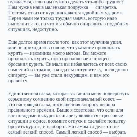
нуждаемся, если нам нужно сделать что‑либо трудное?
Нам нужна наша маленькая подружка — сигаретка.
Поэтому отказ от курения кажется «двойным ударом».
Перед нами не только трудная задача, которую надо
выполнить: то, на что мы обычно опирались в подобных
ситуациях, недоступно.
Еще долгое время после того, как этот мужчина ушел,
мне не приходило в голову, что указание продолжать
курить — изюминка моего метода. Вы можете
продолжать курить, пока преодолеваете процесс
бросания курить. Сначала вы избавляетесь от всех своих
сомнений и страхов, а когда вы потушите ту, последнюю
сигарету, — вы уже стали некурящим, и вам это
нравится.
Единственная глава, которая заставила меня подвергнуть
серьезному сомнению свой первоначальный совет, —
это настоящая глава, посвященная вопросу выбора
правильного времени. Выше я советовал, что если для
вас поводами выкурить сигарету являются стрессовые
ситуации в офисе, возьмите отпуск и сделайте попытку
бросить курить, и наоборот. На самом‑то деле это не
самый легкий способ. Самый легкий способ — выбрать