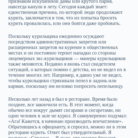
признаком искушенной дамы или крутого парня,
навсегда канули в лету. Сегодня каждый знает:
единственная причина, по которой люди продолжают
курить, заключается в том, что их попытка бросить
курить провалилась, или они боятся даже пробовать.
Поскольку курильщика ежедневно осуждают
посредством административных запретов или
расширенных запретов на курение в общественных
местах и он постоянно терпит нападки со стороны
лицемерных экс‑курильщиков — манеры курильщиков
также меняются. Недавно я вновь стал свидетелем
ситуаций, о которых помню с детства, но не видел их в
течение многих лет. Например, я давно уже не видел,
чтобы курильщики стряхивали пепел в ладонь или
карман, поскольку им неловко попросить пепельницу.
Несколько лет назад я был в ресторане. Время было
позднее, все закончили есть. В этот момент, когда
обычно все вокруг дымят сигарами и сигаретами, ни
один человек в зале не курил. Я самоуверенно подумал:
«Ага! Кажется, я начинаю производить впечатление».
Обратившись к официанту, я спросил, можно ли в этом
ресторане курить. Ответ был утвердительный. Я
подумал: «Странно… Я знаю, что многие бросают