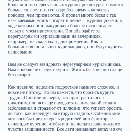
Большинство нерегулярных курильщиков курит намного
больше сигарет и по гораздо большему количеству
поводов, чем признаются. Я провел много бесед с так
называемыми «пять‑сигарет‑в‑день»— курильщиками, в
ходе которых они выкуривали больше пяти сигарет
только в моем присутствии. Понаблюдайте за
нерегулярными курильщиками на вечеринках,
например, на свадьбах и днях рождения. Как и
большинство остальных курильщиков, они будут курить
непрерывно.
Вам не следует завидовать нерегулярным курильщикам.
Вам вообще не следует курить. Жизнь бесконечно слаще
без сигарет.
Как правило, исцелить подростков намного сложнее, и
вовсе не потому, что им кажется, что бросить курить
трудно. Они или не верят, что пристрастились к
никотину, или все еще находятся на начальной стадии
заболевания и страдают от иллюзии, что успеют бросить
до того, как перейдут на вторую стадию. Особенно мне
хотелось бы предостеречь родителей детей, которые
ненавидят курение, чтобы они не испытывали ложного
чувства защищенности. Все дети ненавидят запах и вкус