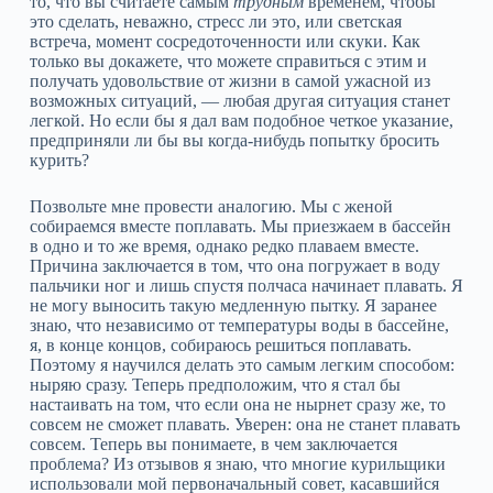
то, что вы считаете самым
трудным
временем, чтобы
это сделать, неважно, стресс ли это, или светская
встреча, момент сосредоточенности или скуки. Как
только вы докажете, что можете справиться с этим и
получать удовольствие от жизни в самой ужасной из
возможных ситуаций, — любая другая ситуация станет
легкой. Но если бы я дал вам подобное четкое указание,
предприняли ли бы вы когда‑нибудь попытку бросить
курить?
Позвольте мне провести аналогию. Мы с женой
собираемся вместе поплавать. Мы приезжаем в бассейн
в одно и то же время, однако редко плаваем вместе.
Причина заключается в том, что она погружает в воду
пальчики ног и лишь спустя полчаса начинает плавать. Я
не могу выносить такую медленную пытку. Я заранее
знаю, что независимо от температуры воды в бассейне,
я, в конце концов, собираюсь решиться поплавать.
Поэтому я научился делать это самым легким способом:
ныряю сразу. Теперь предположим, что я стал бы
настаивать на том, что если она не нырнет сразу же, то
совсем не сможет плавать. Уверен: она не станет плавать
совсем. Теперь вы понимаете, в чем заключается
проблема? Из отзывов я знаю, что многие курильщики
использовали мой первоначальный совет, касавшийся