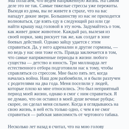
Мы полагаем, что ведем напряженную жизнь. На самом
деле это не так. Самые тяжелые стрессы уже пережиты.
Выходя из дома, вы не живете в страхе, что на вас
нападут дикие звери. Большинству из нас не приходится
волноваться, где взять еду в следующий раз или где
найти крышу над головой в эту ночь. Задумайтесь о том,
как живет дикое животное. Каждый раз, вылезая из
своей норки, заяц рискует так же, как солдат в зоне
боевых действий. Однако зайцу удается с этим
справиться. Да, у него адреналин и другие гормоны, —
но ведь у нас они тоже есть. Правда заключается в том,
что самые напряженные периоды в жизни любого
существа — детство и юность. Три миллиарда лет
естественного отбора подготовили нас к тому, чтобы
справляться со стрессом. Мне было пять лет, когда
началась война. Наш дом разбомбили, и я были разлучен
с родителями на два года. Меня поселили у людей,
которые плохо ко мне относились. Это был неприятный
период моей жизни, однако я смог с ним справиться. Я
не думаю, что он оставил в моей душе вечные рубцы;
скорее, он сделал меня сильнее. Когда я оглядываюсь на
свою жизнь, в ней есть только одно, с чем я не смог
справиться — рабская зависимость от чертового табака.
Несколько лет назад я считал, что на мою голову