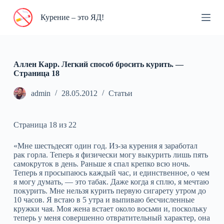
П
Курение – это ЯД!
е
р
е
й
т
и
Аллен Карр. Легкий способ бросить курить. —
к
Cтраница 18
с
у
admin
28.05.2012
Статьи
т
и
Страница 18 из 22
«Мне шестьдесят один год. Из‑за курения я заработал
рак горла. Теперь я физически могу выкурить лишь пять
самокруток в день. Раньше я спал крепко всю ночь.
Теперь я просыпаюсь каждый час, и единственное, о чем
я могу думать, — это табак. Даже когда я сплю, я мечтаю
покурить. Мне нельзя курить первую сигарету утром до
10 часов. Я встаю в 5 утра и выпиваю бесчисленные
кружки чая. Моя жена встает около восьми и, поскольку
теперь у меня совершенно отвратительный характер, она