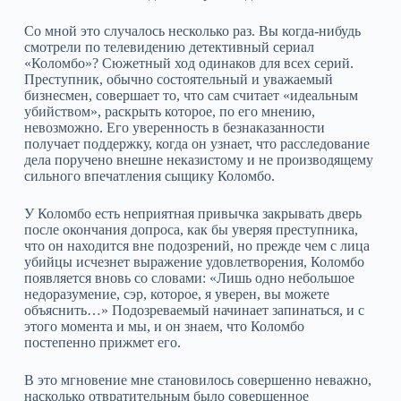
Со мной это случалось несколько раз. Вы когда‑нибудь
смотрели по телевидению детективный сериал
«Коломбо»? Сюжетный ход одинаков для всех серий.
Преступник, обычно состоятельный и уважаемый
бизнесмен, совершает то, что сам считает «идеальным
убийством», раскрыть которое, по его мнению,
невозможно. Его уверенность в безнаказанности
получает поддержку, когда он узнает, что расследование
дела поручено внешне неказистому и не производящему
сильного впечатления сыщику Коломбо.
У Коломбо есть неприятная привычка закрывать дверь
после окончания допроса, как бы уверяя преступника,
что он находится вне подозрений, но прежде чем с лица
убийцы исчезнет выражение удовлетворения, Коломбо
появляется вновь со словами: «Лишь одно небольшое
недоразумение, сэр, которое, я уверен, вы можете
объяснить…» Подозреваемый начинает запинаться, и с
этого момента и мы, и он знаем, что Коломбо
постепенно прижмет его.
В это мгновение мне становилось совершенно неважно,
насколько отвратительным было совершенное