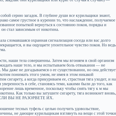
т собой серию загадок. В глубине души все курильщики знают,
нако самое грустное в курении то, что наслаждение, получаемое
ызванное попыткой вернуться к состоянию покоя, порядка и
к он стал зависимым от никотина.
вала сломавшаяся охранная сигнализация соседа или вас долго
кращается, и вы ощущаете упоительное чувство покоя. Но ведь
ума.
ти, наши тела совершенны. Затем мы вгоняем в свой организм
покидать наше тело, и мы испытываем боль отвыкания — не
 Мы даже не догадываемся о ее существовании, но она действуе
хотим понимать этого умом, не имея в этом никакой
им сигарету, а когда прикуриваем ее, страстная тяга уходит, и на
уверенность в себе, становясь теми, какими были до того, как
ворение лишь временное, поскольку чтобы снять тягу к м мы
котина. Как только вы затушите сигарету, тяга возникнет вновь
ь, ЕСЛИ ВЫ НЕ РАЗОРВЕТЕ ИХ.
 ношение тесных туфель с целью получить удовольствие,
ричины, не дающие курильщикам взглянуть на вещи с этой точк