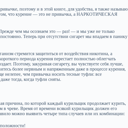
ривычке, поэтому и в этой книге, для удобства, я также называю
о том, что курение — это не привычка, а НАРКОТИЧЕСКАЯ
Прежде чем мы осознаем это — раз! — и мы уже не только
постоянно. Теперь при отсутствии сигарет мы впадаем в панику
анизм стремится защититься от воздействия никотина, а
 короткого периода курения перестает полностью облегчать
здает. Поэтому, закуривая сигарету, вы чувствуете себя лучше,
витесь более нервным и напряженным даже в процессе курения,
е нелепее, чем привычка носить тесные туфли: все
аже тогда, когда туфли сняты.
ная причина, по которой каждый курильщик продолжает курить,
м в чреве. Время от времени всякий курильщик должен его
правило можно выявить четыре типа случаев или их комбинации:
оложности!