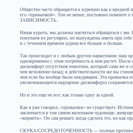
Общество часто обращается к курению как к вредной п
его «привычкой». Тем не менее, постоянно помните 
ЗАВИСИМОСТЬ.
Начав курить, мы должны научиться обращаться с ми. 
покупаем их регулярно, но вынуждены иметь при себе 
и с течением времени курим все больше и больше.
Так происходит и с любым другим наркотиком: наш орг
одновременно с этим потребность в нем растет. После
дискомфорт отсутствия никотина, который сама же и со
чем мгновение назад; в действительности же вы стано
чем если бы вообще были некурящим. Эта привычка ещ
увеличивающееся ощущение дискомфорта сохраняется д
Но и это еще не все: как только одну за одной.
Как я уже говорил, «привычки» не существует. Истин
заключается в том самом маленьком чудовище, живуще
«кормить». Он сам решает, когда сделать это, но как 
СКУКА/СОСРЕДОТОЧЕННОСТЬ — полные противоп