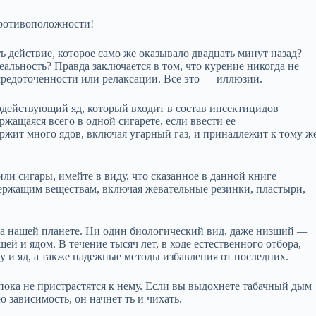
тивоположности!
 действие, которое само же оказывало двадцать минут назад?
реальность? Правда заключается в том, что курение никогда не
осредоточенности или релаксации. Все это — иллюзии.
одействующий яд, который входит в состав инсектицидов
ержащаяся всего в одной сигарете, если ввести ее
держит много ядов, включая угарный газ, и принадлежит к тому ж
ли сигары, имейте в виду, что сказанное в данной книге
ержащим веществам, включая жевательные резинки, пластыри,
а нашей планете. Ни один биологический вид, даже низший
—
ей и ядом. В течение тысяч лет, в ходе естественного отбора,
 и яд, а также надежные методы избавления от последних.
 пока не пристрастятся к нему. Если вы выдохнете табачный дым
 зависимость, он начнет ть и чихать.