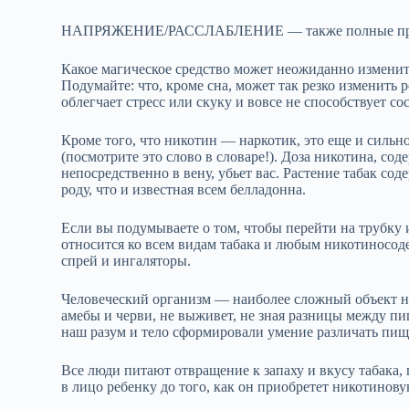
НАПРЯЖЕНИЕ/РАССЛАБЛЕНИЕ — также полные про
Какое магическое средство может неожиданно изменить
Подумайте: что, кроме сна, может так резко изменить 
облегчает стресс или скуку и вовсе не способствует с
Кроме того, что никотин — наркотик, это еще и сильн
(посмотрите это слово в словаре!). Доза никотина, сод
непосредственно в вену, убьет вас. Растение табак со
роду, что и известная всем белладонна.
Если вы подумываете о том, чтобы перейти на трубку и
относится ко всем видам табака и любым никотиносод
спрей и ингаляторы.
Человеческий организм — наиболее сложный объект н
амебы и черви, не выживет, не зная разницы между пищ
наш разум и тело сформировали умение различать пищу
Все люди питают отвращение к запаху и вкусу табака,
в лицо ребенку до того, как он приобретет никотиновую