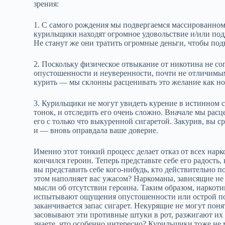
зрения:
1. С самого рождения мы подвергаемся массированном
курильщики находят огромное удовольствие и/или по
Не станут же они тратить огромные деньги, чтобы под
2. Поскольку физическое отвыкание от никотина не с
опустошенности и неуверенности, почти не отличимым
курить — мы склонны расценивать это желание как но
3. Курильщики не могут увидеть курение в истинном 
тонок, и отследить его очень сложно. Вначале мы рас
его с только что выкуренной сигаретой. Закурив, вы с
и — вновь оправдала ваше доверие.
Именно этот тонкий процесс делает отказ от всех нар
кончился героин. Теперь представьте себе его радость,
вы представить себе кого‑нибудь, кто действительно п
этом наполняет вас ужасом? Наркоманы, зависящие н
мысли об отсутствии героина. Таким образом, наркоти
испытывают ощущения опустошенности или острой потр
заканчивается запас сигарет. Некурящие не могут поня
засовывают эти противные штуки в рот, разжигают их 
знаете, что особенно интересно? Курильщики тоже не 