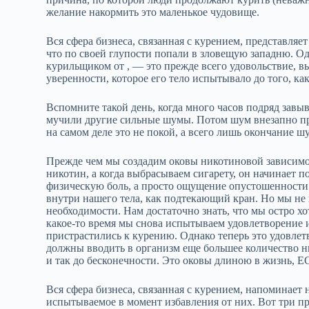
желание накормить это маленькое чудовище.
Вся сфера бизнеса, связанная с курением, представляе
что по своей глупости попали в зловещую западню. Од
курильщиком от , — это прежде всего удовольствие, в
уверенности, которое его тело испытывало до того, ка
Вспомните такой день, когда много часов подряд завы
мучили другие сильные шумы. Потом шум внезапно пре
на самом деле это не покой, а всего лишь окончание ш
Прежде чем мы создадим оковы никотиновой зависимос
никотин, а когда выбрасываем сигарету, он начинает 
физическую боль, а просто ощущение опустошенности.
внутри нашего тела, как подтекающий кран. Но мы не 
необходимости. Нам достаточно знать, что мы остро хот
какое‑то время мы снова испытываем удовлетворение и 
пристрастились к курению. Однако теперь это удовлет
должны вводить в организм еще большее количество ни
и так до бесконечности. Это оковы длиною в жизн
Вся сфера бизнеса, связанная с курением, напоминает
испытываемое в момент избавления от них. Вот три п