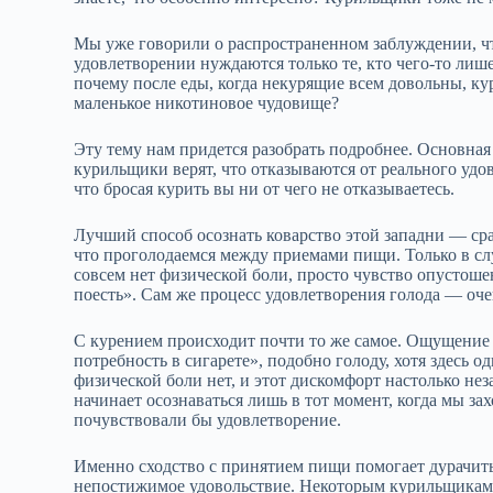
Мы уже говорили о распространенном заблуждении, что
удовлетворении нуждаются только те, кто чего‑то ли
почему после еды, когда некурящие всем довольны, ку
маленькое никотиновое чудовище?
Эту тему нам придется разобрать подробнее. Основная
курильщики верят, что отказываются от реального удо
что бросая курить вы ни от чего не отказываетесь.
Лучший способ осознать коварство этой западни — сра
что проголодаемся между приемами пищи. Только в сл
совсем нет физической боли, просто чувство опустоше
поесть». Сам же процесс удовлетворения голода — оч
С курением происходит почти то же самое. Ощущение 
потребность в сигарете», подобно голоду, хотя здесь од
физической боли нет, и этот дискомфорт настолько не
начинает осознаваться лишь в тот момент, когда мы зах
почувствовали бы удовлетворение.
Именно сходство с принятием пищи помогает дурачить 
непостижимое удовольствие. Некоторым курильщикам о