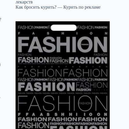
лекарств
Как бросить курить? — Курить по рекламе
?
м
,
б