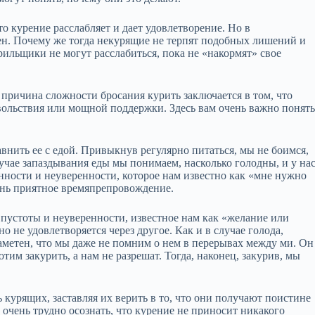
 курение расслабляет и дает удовлетворение. Но в
шен. Почему же тогда некурящие не терпят подобных лишений и
рильщики не могут расслабиться, пока не «накормят» свое
 причина сложности бросания курить заключается в том, что
вольствия или мощной поддержки. Здесь вам очень важно понять
внить ее с едой. Привыкнув регулярно питаться, мы не боимся,
учае запаздывания еды мы понимаем, насколько голодны, и у на
нности и неуверенности, которое нам известно как «мне нужно
ень приятное времяпрепровождение.
пустоты и неуверенности, известное нам как «желание или
но не удовлетворяется через другое. Как и в случае голода,
заметен, что мы даже не помним о нем в перерывах между ми. Он
отим закурить, а нам не разрешат. Тогда, наконец, закурив, мы
курящих, заставляя их верить в то, что они получают поистине
чень трудно осознать, что курение не приносит никакого