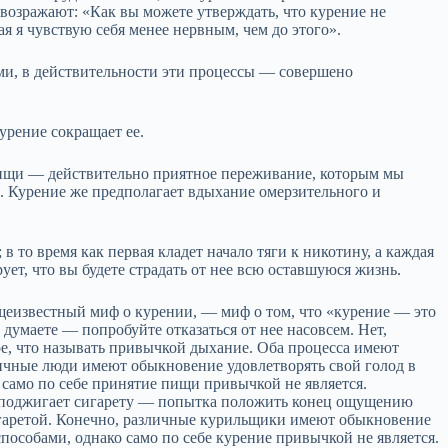
возражают: «Как вы можете утверждать, что курение не
я я чувствую себя менее нервным, чем до этого».
ми, в действительности эти процессы — совершено
урение сокращает ее.
 пищи — действительно приятное переживание, которым мы
. Курение же предполагает вдыхание омерзительного и
 в то время как первая кладет начало тяги к никотину, а каждая
ует, что вы будете страдать от нее всю оставшуюся жизнь.
щеизвестный миф о курении, — миф о том, что «курение — это
умаете — попробуйте отказаться от нее насовсем. Нет,
е, что называть привычкой дыхание. Оба процесса имеют
ичные люди имеют обыкновение удовлетворять свой голод в
 само по себе принятие пищи привычкой не является.
 поджигает сигарету — попытка положить конец ощущению
гаретой. Конечно, различные курильщики имеют обыкновение
пособами, однако само по себе курение привычкой не является.