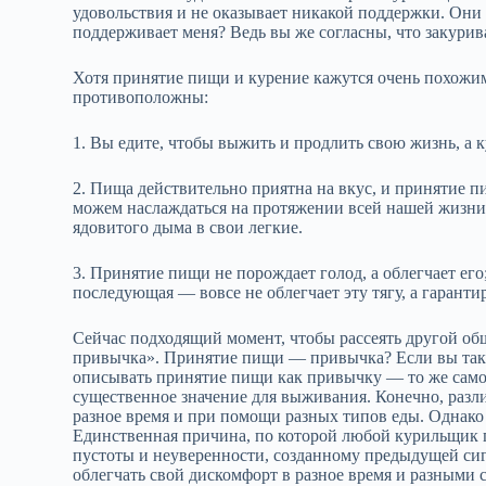
удовольствия и не оказывает никакой поддержки. Они 
поддерживает меня? Ведь вы же согласны, что закурива
Хотя принятие пищи и курение кажутся очень похожи
противоположны:
1. Вы едите, чтобы выжить и продлить свою жизнь, а к
2. Пища действительно приятна на вкус, и принятие
можем наслаждаться на протяжении всей нашей жизни
ядовитого дыма в свои легкие.
3. Принятие пищи не порождает голод, а облегчает его;
последующая — вовсе не облегчает эту тягу, а гарантир
Сейчас подходящий момент, чтобы рассеять другой об
привычка». Принятие пищи — привычка? Если вы так д
описывать принятие пищи как привычку — то же само
существенное значение для выживания. Конечно, разл
разное время и при помощи разных типов еды. Однако
Единственная причина, по которой любой курильщик
пустоты и неуверенности, созданному предыдущей си
облегчать свой дискомфорт в разное время и разными с