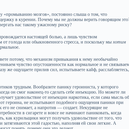
у «промыванию мозгов», постоянно слыша о том, что
ддержку в курении. Почему мы не должны верить говорящим это
вергать нас такому ужасному риску?
опровождается настоящей болью, а лишь чувством
 от голода или обыкновенного стресса, и поскольку мы
хотим
рмальное.
свете потому, что механизм привыкания к нему необычайно
цениваем чувство опустошенности как нормальное и не связывае
разу же ощущаете прилив сил, испытываете кайф, расслабляетесь
котиков трудным. Вообразите панику героиниста, у которого
 когда он смог наконец‑то сделать себе инъекцию. Но можете ли
олучает удовольствие от инъекции наркотика, если сама мысль о
е от героина, не испытывают подобного ощущения паники при
к его не снимает, а напротив — создает. Некурящие не
ебности в сигарете и вовсе не начинают паниковать, когда
ть, как курильщики могут получать удовольствие от того, что
и затягиваются этой гадостью, наполняя ей свои легкие. А
могут понять, почему они это делают.