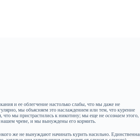
кания и ее облегчение настолько слабы, что мы даже не
гулярно, мы объясняем это наслаждением или тем, что курение
м, что мы пристрастились к никотину; мы еще не
осознаем
этого,
 нашем чреве, и мы вынуждены его кормить.
икого же не вынуждают начинать курить насильно. Единственна
о, заядлые они курильщики или курят от случая к случаю) —