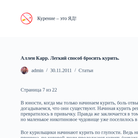
П
е
р
Курение – это ЯД!
е
й
т
и
к
с
у
Аллен Карр. Легкий способ бросить курить.
т
и
admin
30.11.2011
Статьи
Страница 7 из 22
В юности, когда мы только начинаем курить, боль отвы
догадываемся, что они существуют. Начиная курить ре
превратилось в привычку. Правда же заключается в то
но маленькое никотиновое чудовище уже поселилось в
Все курильщики начинают курить по глупости. Ведь н
причина, по которой люди продолжают курить (неважн