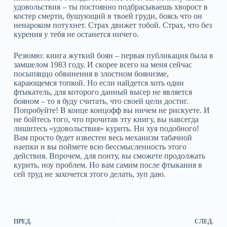
удовольствия – ты постоянно подбрасываешь хворост в
костер смерти, бушующий в твоей груди, боясь что он
ненароком потухнет. Страх движет тобой. Страх, что без
курения у тебя не останется ничего.
Резюмю: книга жуткий боян – первая публикация была в
замшелом 1983 году. И скорее всего на меня сейчас
посыпяццо обвинения в злостном боянизме,
карающемся топкой. Но если найдется хоть один
фтыкатель, для которого данный высер не является
бояном – то я буду считать, что своей цели достиг.
Попробуйте! В конце концофф вы ничем не рискуете. И
не бойтесь того, что прочитав эту книгу, вы навсегда
лишитесь «удовольствия» курить. Ни хуя подобного!
Вам просто будет известен весь механизм табачной
наепки и вы поймете всю бессмысленность этого
действия. Впрочем, для понту, вы сможете продолжать
курить, ноу проблем. Но вам самим после фтыкания в
сей труд не захочется этого делать, зуп даю.
ПРЕД.
СЛЕД.