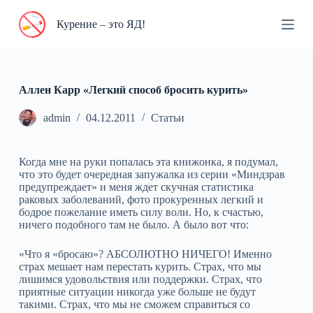
П
Курение – это ЯД!
е
р
е
й
т
и
Аллен Карр «Легкий способ бросить курить»
к
с
admin
04.12.2011
Статьи
у
т
и
Когда мне на руки попалась эта книжонка, я подумал,
что это будет очередная запужалка из серии «Миндзрав
предупреждает» и меня ждет скучная статистика
раковых заболеваний, фото прокуренных легкий и
бодрое пожелание иметь силу воли. Но, к счастью,
ничего подобного там не было. А было вот что:
«Что я «бросаю»? АБСОЛЮТНО НИЧЕГО! Именно
страх мешает нам перестать курить. Страх, что мы
лишимся удовольствия или поддержки. Страх, что
приятные ситуации никогда уже больше не будут
такими. Страх, что мы не сможем справиться со