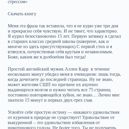
стрессом»
Скачать книгу
Меня эта фраза так вставила, что я не курю уже три дня
и прекрасно себя чувствую. И не тянет, что характерно.
Я курил безостановочно 15 лет. Первую затяжку я сделал
в старших классах средней школы (наверное, как и
многие из здесь присутствующих) С первой стих и я
втянулся, почувствовав себя крутым и независимым.
Боже, каким же я долбоебом был тогда!
Простой английский мужик Аллен Карр в течение
нескольких минут убедил меня в очевидном: лишь тогда,
когда дочитаете до последней страницы. Ну не знаю,
может жителям СШП по причине их ахуенно
выдающихся мозгов и нужно читать все 75 страниц
постоянно повторяющейся хуйни, не знаю… Лично мне
хватило 15 минут и первых двух-трех глав.
Усвойте себе простую истину — никакого удовольствия
от курения в природе не существует! Удовольствие от
выкуренной – это удовольствие избавления от
никотинового голода. Не более того. Ты не получаешь